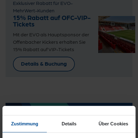
Exklusiver Rabatt für EVO-
MehrWert-Kunden
15% Rabatt auf OFC-VIP-
Tickets
Mit der EVO als Hauptsponsor der
Offenbacher Kickers erhalten Sie
15% Rabatt auf VIP-Tickets
Details & Buchung
Nicht das passende Angebot
dabei? Kein Problem
Zustimmung
Details
Über Cookies
Abonnieren Sie einfach unseren Newsletter und
verpassen kein Schnäppchen mehr.