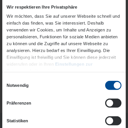
Wir respektieren Ihre Privatsphäre
Wir möchten, dass Sie auf unserer Webseite schnell und
Jetzt anmelden
einfach das finden, was Sie interessiert. Deshalb
verwenden wir Cookies, um Inhalte und Anzeigen zu
personalisieren, Funktionen für soziale Medien anbieten
zu können und die Zugriffe auf unsere Webseite zu
analysieren. Hierzu bedarf es Ihrer Einwilligung. Die
Einwilligung ist freiwillig und Sie können diese jederzeit
widerrufen oder in Ihren
Einstellungen zur
Datenverarbeitung
ändern.
Einwilligungsauswahl
Datenschutz
Impressum
Notwendig
Präferenzen
Statistiken