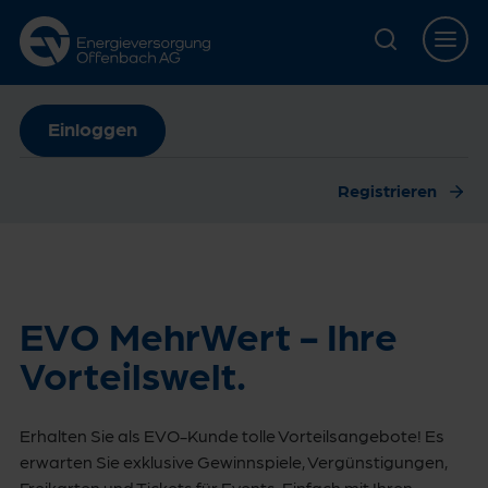
Zur Hauptnavigation springen
Zur Servicelasche springen
Zum Hauptinhalt springen
Zur Footernavigation springen
Einloggen
Registrieren
EVO MehrWert - Ihre
Vorteilswelt.
Erhalten Sie als EVO-Kunde tolle Vorteilsangebote! Es
erwarten Sie exklusive Gewinnspiele, Vergünstigungen,
Freikarten und Tickets für Events. Einfach mit Ihren