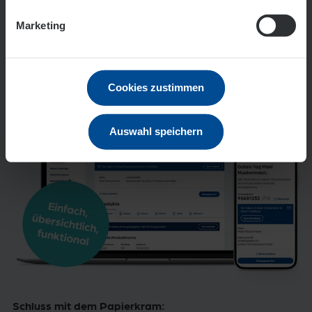
Meine EVO – Ihr persönliches
Marketing
Kundenportal
Cookies zustimmen
Auswahl speichern
Schluss mit dem Papierkram: