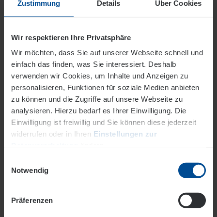
Zustimmung
Details
Über Cookies
Grundsätzlich können Sie jederzeit den
Gasanbieter wechseln. Die Vertragsbindung in Ihrem
Wir respektieren Ihre Privatsphäre
bestehenden Gasvertrag bestimmt den Zeitpunkt. Damit
Wir möchten, dass Sie auf unserer Webseite schnell und
der Wechsel für Sie möglichst unkompliziert abläuft,
einfach das finden, was Sie interessiert. Deshalb
übernehmen wir für Sie gerne alle Formalitäten und
verwenden wir Cookies, um Inhalte und Anzeigen zu
prüfen, ab wann ein Wechsel möglich ist.
personalisieren, Funktionen für soziale Medien anbieten
Preiserhöhung
zu können und die Zugriffe auf unsere Webseite zu
analysieren. Hierzu bedarf es Ihrer Einwilligung. Die
Bei einer Preiserhöhung Ihres aktuellen
Einwilligung ist freiwillig und Sie können diese jederzeit
Gasanbieters haben Sie ein vierwöchiges
widerrufen oder in Ihren
Einstellungen zur
Sonderkündigungsrecht.
Datenverarbeitung
ändern.
Service
Einwilligungsauswahl
Datenschutz
Impressum
Notwendig
Sie interessieren sich fürs Energiesparen, für Fördermittel
bei Baumaßnahmen, alternative Kraftstoffe oder
wünschen eine individuelle Beratung? Wir sind bei allen
Präferenzen
Fragen jederzeit über
Meine EVO
für Sie erreichbar und