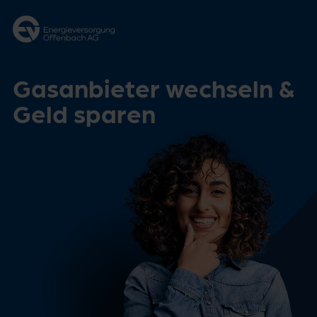
Zum Hauptinhalt springen
Zur Footernavigation springen
Gasanbieter wechseln &
Geld sparen