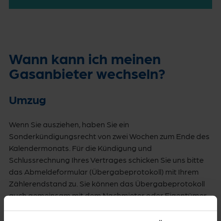
Wann kann ich meinen
Gasanbieter wechseln?
Umzug
Wenn Sie ausziehen, haben Sie ein
Sonderkündigungsrecht von zwei Wochen zum Ende des
Kalendermonats. Für die Kündigung und
Schlussrechnung Ihres Vertrages schicken Sie uns bitte
das Abmeldeformular (Übergabeprotokoll) mit Ihrem
Zählerendstand zu. Sie können das Übergabeprotokoll
auch gemeinsam mit dem Nachmieter oder Eigentümer
ausfüllen. Damit wird Ihr Vertrag beendet.
Kündigung