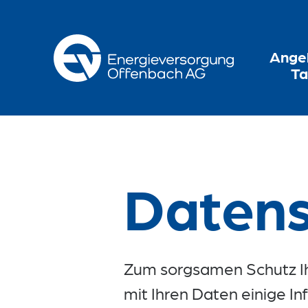
Zur Hauptnavigation springen
Zur Servicelasche springen
Zum Hauptinhalt springen
Zur Footernavigation springen
Ange
Ta
Datens
Zum sorgsamen Schutz Ih
mit Ihren Daten einige I