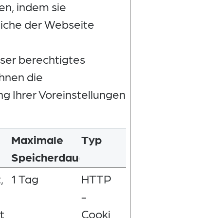
en, indem sie
eiche der Webseite
nser berechtigtes
Ihnen die
g Ihrer Voreinstellungen
Maximale
Typ
Speicherdauer
,
1 Tag
HTTP
-
t
Cooki