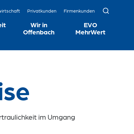
rtschaft
Privatkunden
Firmenkunden
it
Wir in
EVO
Offenbach
MehrWert
ise
rtraulichkeit im Umgang