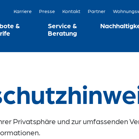
Karriere
Presse
Kontakt
Partner
Wohnungswi
bote &
Service &
Nachhaltigke
rife
Beratung
chutzhinwe
rer Privatsphäre und zur umfassenden Ve
nformationen.