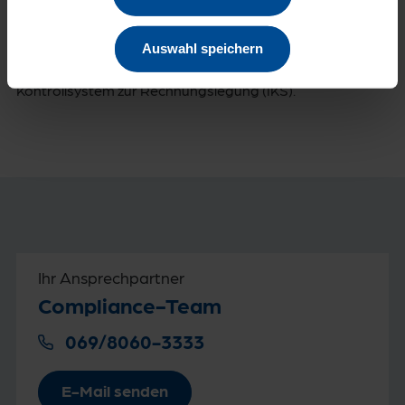
Kultur- und Sportsponsoring, verfolgt werden.
Weitere wichtige Bestandteile unserer
Unternehmenssteuerung sind unser
Auswahl speichern
Risikomanagementsystem und das interne
Kontrollsystem zur Rechnungslegung (IKS).
Ihr Ansprechpartner
Compliance-Team
069/8060-3333
E-Mail senden