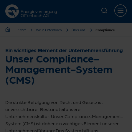
Zur Hauptnavigation springen
Zur Servicelasche springen
Zum Hauptinhalt springen
Zur Footernavigation springen
Start
Wir in Offenbach
Über uns
Compliance
Start
Ein wichtiges Element der Unternehmensführung
Unser Compliance-
Management-System
(CMS)
Die strikte Befolgung von Recht und Gesetz ist
unverzichtbarer Bestandteil unserer
Unternehmenskultur. Unser Compliance-Management-
System (CMS) ist daher ein wichtiges Element unserer
Unternehmensführung: Das System hilft uns