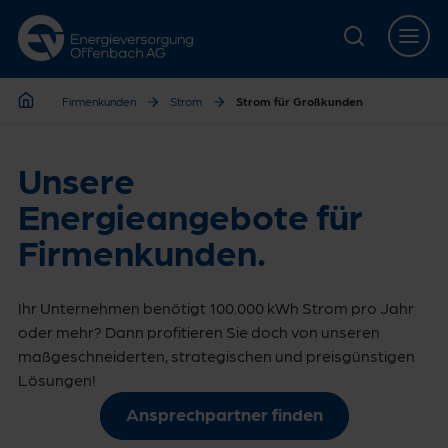
Zur Hauptnavigation springen
Zur Servicelasche springen
Zum Hauptinhalt springen
Zur Footernavigation springen
Firmenkunden
Strom
Strom für Großkunden
Firmenkunden
Unsere
Energieangebote für
Firmenkunden.
Ihr Unternehmen benötigt 100.000 kWh Strom pro Jahr
oder mehr? Dann profitieren Sie doch von unseren
maßgeschneiderten, strategischen und preisgünstigen
Lösungen!
Ansprechpartner finden