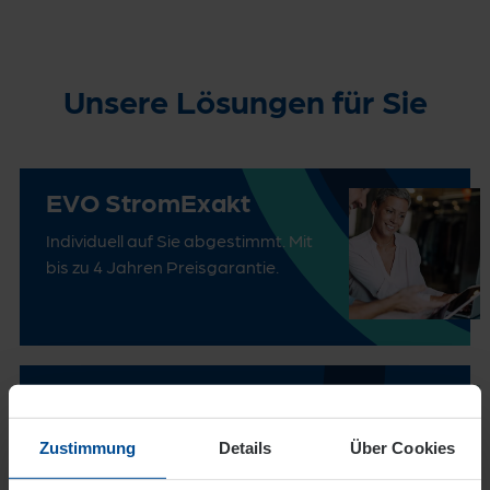
Unsere Lösungen für Sie
EVO StromExakt
Individuell auf Sie abgestimmt. Mit
bis zu 4 Jahren Preisgarantie.
EVO StromFlex
Die flexible Variante: monatlich
Zustimmung
Details
Über Cookies
immer zum günstigsten Zeitpunkt
einkaufen und richtig profitieren.