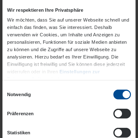
Wir respektieren Ihre Privatsphäre
Wir möchten, dass Sie auf unserer Webseite schnell und
einfach das finden, was Sie interessiert. Deshalb
verwenden wir Cookies, um Inhalte und Anzeigen zu
personalisieren, Funktionen für soziale Medien anbieten
Hier geht's direkt zum richtigen
zu können und die Zugriffe auf unsere Webseite zu
Ansprechpartner für Ihre individuelle
analysieren. Hierzu bedarf es Ihrer Einwilligung. Die
Beratung.
Einwilligung ist freiwillig und Sie können diese jederzeit
widerrufen oder in Ihren
Einstellungen zur
Bitte geben Sie Ihre Postleitzahl ein
Datenverarbeitung
ändern.
Einwilligungsauswahl
Ihre Postleitzahl
Datenschutz
Impressum
Notwendig
Präferenzen
Statistiken