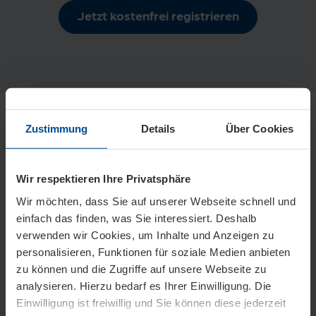
Jetzt kostenfrei registrieren
Zustimmung
Details
Über Cookies
Unseren ganzen Kran jetzt
Wir respektieren Ihre Privatsphäre
auf Insta
Wir möchten, dass Sie auf unserer Webseite schnell und
Wärme & Herz für Offenbach und die
einfach das finden, was Sie interessiert. Deshalb
Region – und alle Themen, die Sie
verwenden wir Cookies, um Inhalte und Anzeigen zu
und uns elektrisieren. Folgen Sie EVO
personalisieren, Funktionen für soziale Medien anbieten
jetzt auf Instagram!
zu können und die Zugriffe auf unsere Webseite zu
analysieren. Hierzu bedarf es Ihrer Einwilligung. Die
Einwilligung ist freiwillig und Sie können diese jederzeit