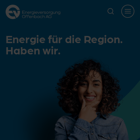
Zur Hauptnavigation springen
Zur Servicelasche springen
Zum Hauptinhalt springen
Zur Footernavigation springen
Energie für die Region.
Haben wir.