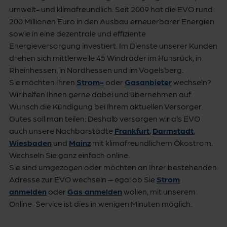
umwelt- und klimafreundlich. Seit 2009 hat die EVO rund
200 Millionen Euro in den Ausbau erneuerbarer Energien
sowie in eine dezentrale und effiziente
Energieversorgung investiert. Im Dienste unserer Kunden
drehen sich mittlerweile 45 Windräder im Hunsrück, in
Rheinhessen, in Nordhessen und im Vogelsberg.
Sie möchten Ihren
Strom-
oder
Gasanbieter
wechseln?
Wir helfen Ihnen gerne dabei und übernehmen auf
Wunsch die Kündigung bei Ihrem aktuellen Versorger.
Gutes soll man teilen: Deshalb versorgen wir als EVO
auch unsere Nachbarstädte
Frankfurt
,
Darmstadt
,
Wiesbaden
und
Mainz
mit klimafreundlichem Ökostrom.
Wechseln Sie ganz einfach online.
Sie sind umgezogen oder möchten an Ihrer bestehenden
Adresse zur EVO wechseln – egal ob Sie
Strom
anmelden
oder
Gas anmelden
wollen, mit unserem
Online-Service ist dies in wenigen Minuten möglich.