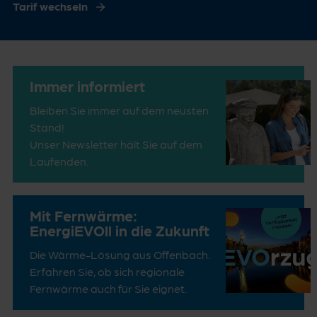
Tarif wechseln
Immer informiert
Bleiben Sie immer auf dem neusten
Stand!
Unser Newsletter hält Sie auf dem
Laufenden.
Mit Fernwärme:
EnergiEVOll in die Zukunft
Die Wärme-Lösung aus Offenbach.
Erfahren Sie, ob sich regionale
Fernwärme auch für Sie eignet.