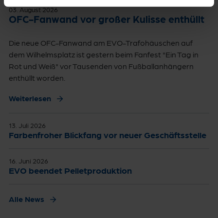
03. August 2026
OFC-Fanwand vor großer Kulisse enthüllt
Die neue OFC-Fanwand am EVO-Trafohäuschen auf
dem Wilhelmsplatz ist gestern beim Fanfest "Ein Tag in
Rot und Weiß" vor Tausenden von Fußballanhängern
enthüllt worden.
Weiterlesen
13. Juli 2026
Farbenfroher Blickfang vor neuer Geschäftsstelle
16. Juni 2026
EVO beendet Pelletproduktion
Alle News