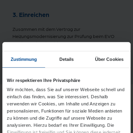
3. Einreichen
Zusammen mit dem Vertrag zur
Heizungsmodernisierung zur Prüfung beim EVO
Förderservice einreichen:
foerderservice@
fe-bis.de
Zustimmung
Details
Über Cookies
Wir respektieren Ihre Privatsphäre
Wir möchten, dass Sie auf unserer Webseite schnell und
einfach das finden, was Sie interessiert. Deshalb
verwenden wir Cookies, um Inhalte und Anzeigen zu
personalisieren, Funktionen für soziale Medien anbieten
An alles gedacht – was der
zu können und die Zugriffe auf unsere Webseite zu
EVO Förderservice für Sie
analysieren. Hierzu bedarf es Ihrer Einwilligung. Die
übernimmt
Einwilligung ist freiwillig und Sie können diese jederzeit