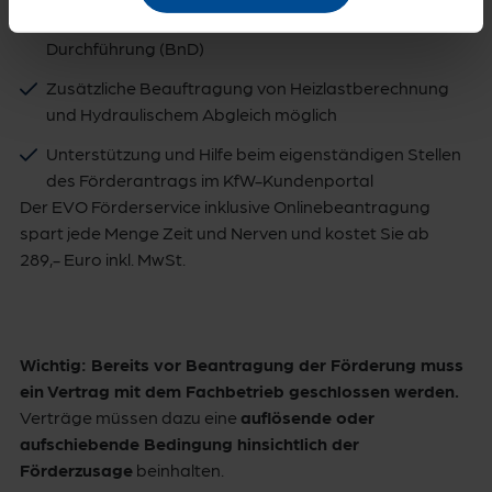
Erstellen der notwendigen Bestätigung nach
Durchführung (BnD)
Zusätzliche Beauftragung von Heizlastberechnung
und Hydraulischem Abgleich möglich
Unterstützung und Hilfe beim eigenständigen Stellen
des Förderantrags im KfW-Kundenportal
Der EVO Förderservice inklusive Onlinebeantragung
spart jede Menge Zeit und Nerven und kostet Sie ab
289,- Euro inkl. MwSt.
Wichtig:
Bereits vor Beantragung der Förderung muss
ein Vertrag mit dem Fachbetrieb geschlossen werden.
Verträge müssen dazu eine
auflösende oder
aufschiebende Bedingung hinsichtlich der
Förderzusage
beinhalten.