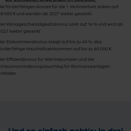
Die förderfähigen Kosten für die 1. Wohneinheit sinken auf
28.000 € und werden ab 2027 weiter gesenkt.
Der Klimageschwindigkeitsbonus sinkt auf 16 % und wird ab
2027 weiter gesenkt
Der Einkommensbonus steigt auf bis zu 40 %, das
förderfähige Haushaltseinkommen auf bis zu 60.000 €
Der Effizienzbonus für Wärmepumpen und der
Emissionsminderungszuschlag für Biomasseanlagen
ntfallen
Und so einfach geht’s: In drei