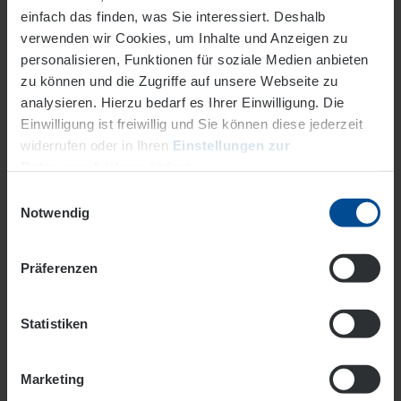
einfach das finden, was Sie interessiert. Deshalb
verwenden wir Cookies, um Inhalte und Anzeigen zu
personalisieren, Funktionen für soziale Medien anbieten
Hilfe kommt.
zu können und die Zugriffe auf unsere Webseite zu
analysieren. Hierzu bedarf es Ihrer Einwilligung. Die
Innerhalb einer Stunde.
Einwilligung ist freiwillig und Sie können diese jederzeit
Ohne Zusatzkosten!
widerrufen oder in Ihren
Einstellungen zur
Datenverarbeitung
ändern.
Einwilligungsauswahl
Datenschutz
Impressum
Notwendig
Präferenzen
Statistiken
Schutzpaket wählen und
kostenlos testen
Marketing