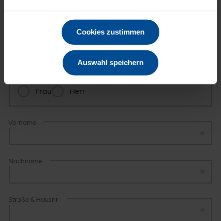
Ich teste 6 Monate kostenfrei
Cookies zustimmen
Kein Risiko: Wir informieren Sie automatisch, bevor die kostenlose
Probezeit abläuft.
Auswahl speichern
Anrede
Anrede
Frau
Herr
Vorname
Nachname
Straße & Hausnr.