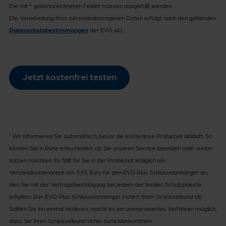
Die mit * gekennzeichneten Felder müssen ausgefüllt werden.
Die Verarbeitung Ihrer personenbezogenen Daten erfolgt nach den geltenden
Datenschutzbestimmungen
der EVO AG.
eVO-
Jetzt kostenfrei testen
PK-
Schutzpaket-
15640-
rf3Eqo9uCnAjV8sG
¹ Wir informieren Sie automatisch, bevor die kostenlose Probezeit abläuft. So
können Sie in Ruhe entscheiden, ob Sie unseren Service beenden oder weiter
nutzen möchten. Es fällt für Sie in der Probezeit lediglich ein
Versandkostenanteil von 3,95 Euro für den EVO Plus Schlüsselanhänger an,
den Sie mit der Vertragsbestätigung bei jedem der beiden Schutzpakete
erhalten. Der EVO Plus Schlüsselanhänger sichert Ihren Schlüsselbund ab.
Sollten Sie ihn einmal verlieren, macht es ein anonymisiertes Verfahren möglich,
dass Sie Ihren Schlüsselbund sicher zurückbekommen.