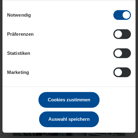
Einwilligungsauswahl
Datenschutz
Impressum
Notwendig
Sichern Sie sich unsere
Fördermittel
Präferenzen
Energiespar-Förderung bei Haushaltsgeräten
Statistiken
Mehr
Marketing
Cookies zustimmen
Auswahl speichern