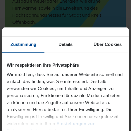
Ausbau erneuerbarer Energien, wie grüne
Fernwärme, sowie in die Erweiterung des
Hochspannungsnetzes für Stadt und Kreis
Offenbach.
Erfahren Sie mehr über unser Vorhaben
Zustimmung
Details
Über Cookies
Wir respektieren Ihre Privatsphäre
Wir möchten, dass Sie auf unserer Webseite schnell und
einfach das finden, was Sie interessiert. Deshalb
verwenden wir Cookies, um Inhalte und Anzeigen zu
personalisieren, Funktionen für soziale Medien anbieten
zu können und die Zugriffe auf unsere Webseite zu
analysieren. Hierzu bedarf es Ihrer Einwilligung. Die
Einwilligung ist freiwillig und Sie können diese jederzeit
widerrufen oder in Ihren
Einstellungen zur
Für Sie ebenfalls interessant
Datenverarbeitung
ändern.