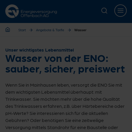
Zur Hauptnavigation springen
Zur Servicelasche springen
Zum Hauptinhalt springen
Zur Footernavigation springen
Start
Angebote & Tarife
Wasser
Start
Unser wichtigstes Lebensmittel
Wasser von der ENO:
sauber, sicher, preiswert
Wenn Sie in Mainhausen leben, versorgt die ENO Sie mit
dem wichtigsten Lebensmittel überhaupt: mit
Trinkwasser. Sie möchten mehr über die hohe Qualität
des Trinkwassers erfahren, z.B. über Härtebereiche oder
pH-Werte? Sie interessieren sich für die aktuellen
Gebühren? Oder benötigen Sie eine zeitweilige
Versorgung mittels Standrohr für eine Baustelle oder