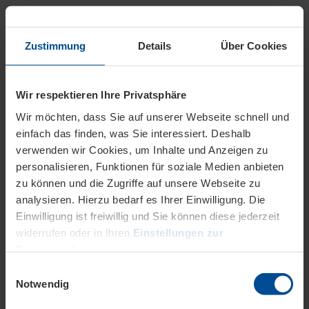
Zustimmung
Details
Über Cookies
Unsere Tarife im Überblick
Wir respektieren Ihre Privatsphäre
EVO Futura Business
Wir möchten, dass Sie auf unserer Webseite schnell und
einfach das finden, was Sie interessiert. Deshalb
Ihr Ökostromtarif mit Preisgarantie
verwenden wir Cookies, um Inhalte und Anzeigen zu
personalisieren, Funktionen für soziale Medien anbieten
zu können und die Zugriffe auf unsere Webseite zu
Mehr
analysieren. Hierzu bedarf es Ihrer Einwilligung. Die
Einwilligung ist freiwillig und Sie können diese jederzeit
widerrufen oder in Ihren
Einstellungen zur
EVO Classica Business ab
Datenverarbeitung
ändern.
01.01.2026
Einwilligungsauswahl
Datenschutz
Impressum
Notwendig
Grundversorgungstarif ab 01.01.2026