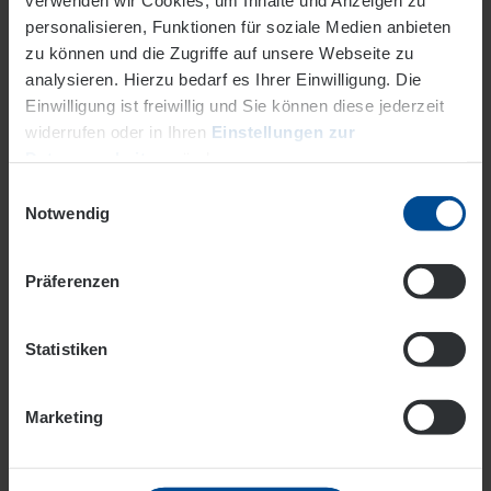
personalisieren, Funktionen für soziale Medien anbieten
zu können und die Zugriffe auf unsere Webseite zu
analysieren. Hierzu bedarf es Ihrer Einwilligung. Die
Einwilligung ist freiwillig und Sie können diese jederzeit
widerrufen oder in Ihren
Einstellungen zur
Datenverarbeitung
ändern.
Einwilligungsauswahl
Datenschutz
Impressum
Notwendig
Präferenzen
Die Strategie: Zum richtigen
Zeitpunkt einkaufen, Preise deckeln
Statistiken
Wenn Sie zu einem günstigen Zeitpunkt einkaufen,
deckeln Sie den Preis über die gesamte Vertragslaufzeit
Marketing
und gewinnen gleichzeitig Planungssichereit.