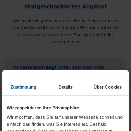
Maßgeschneidertes Angebot
Wir ermitteln gemeinsam mit Ihnen Ihr individuelles
Lastprofil und Ihren zukünftigen Energiebedarf. So
erzielen wir den optimalen Energiepreis für Ihr
Unternehmen.
Ihr Verbrauch liegt unter 300.000 kWh
Erdgas im Jahr oder Sie gehören der
Wohnungswirtschaft an?
Zustimmung
Details
Über Cookies
Hier finden Sie den richtigen Ansprechpartner für
Ihren individuellen Bedarf.
Erdgas für die Wohnungswirtschaft
Wir respektieren Ihre Privatsphäre
Erdgas für Gewerbekunde
Wir möchten, dass Sie auf unserer Webseite schnell und
einfach das finden, was Sie interessiert. Deshalb
verwenden wir Cookies, um Inhalte und Anzeigen zu