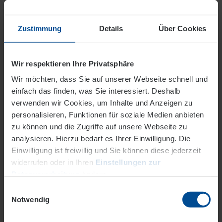
bis zur Zählernenn­
Euro/Monat
60,00
64,20
größe QN 10
Zustimmung
Details
Über Cookies
für Zähler über QN 10
gelten die Preise für
Wir respektieren Ihre Privatsphäre
Groß- und
Verbundzähler (s.o.)
Wir möchten, dass Sie auf unserer Webseite schnell und
einfach das finden, was Sie interessiert. Deshalb
verwenden wir Cookies, um Inhalte und Anzeigen zu
personalisieren, Funktionen für soziale Medien anbieten
Abwasser­beseitigung
Netto
zu können und die Zugriffe auf unsere Webseite zu
(Stand 01.01.2016)
analysieren. Hierzu bedarf es Ihrer Einwilligung. Die
Einwilligung ist freiwillig und Sie können diese jederzeit
Gebühr je m³
Euro/­m³
1,52
widerrufen oder in Ihren
Einstellungen zur
abgerech­netes Trink­
Datenverarbeitung
ändern.
wasser
Einwilligungsauswahl
Datenschutz
Impressum
Notwendig
Gebühr je m² abfluss­
Euro/m²
0,71
wirksame, versiegelte