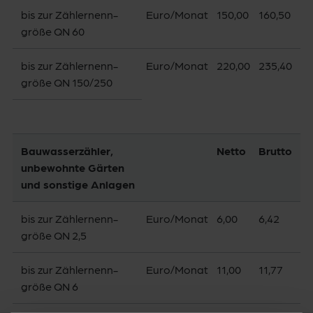
bis zur Zählernenn­
Euro/­Monat
150,00
160,50
größe QN 60
bis zur Zählernenn­
Euro/­Monat
220,00
235,40
größe QN 150/250
Bauwasser­zähler,
Netto
Brutto
unbewohnte Gärten
und sonstige Anlagen
bis zur Zählernenn­
Euro/­Monat
6,00
6,42
größe QN 2,5
bis zur Zählernenn­
Euro/Monat
11,00
11,77
größe QN 6