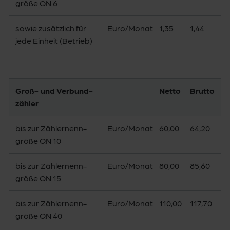
größe QN 6
sowie zusätzlich für
Euro/­Monat
1,35
1,44
jede Einheit (Betrieb)
Groß- und Verbund­
Netto
Brutto
zähler
bis zur Zählernenn­
Euro/­Monat
60,00
64,20
größe QN 10
bis zur Zählernenn­
Euro/­Monat
80,00
85,60
größe QN 15
bis zur Zählernenn­
Euro/­Monat
110,00
117,70
größe QN 40