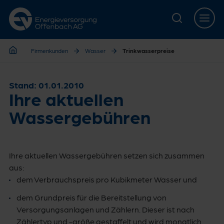
Zur Hauptnavigation springen
Zur Servicelasche springen
Zum Hauptinhalt springen
Zur Footernavigation springen
Firmenkunden
Wasser
Trinkwasser­preise
Firmenkunden
Stand: 01.01.2010
Ihre aktuellen
Wassergebühren
Ihre aktuellen Wassergebühren setzen sich zusammen
aus:
dem Verbrauchspreis pro Kubikmeter Wasser und
dem Grundpreis für die Bereitstellung von
Versorgungsanlagen und Zählern. Dieser ist nach
Zählertyp und -größe gestaffelt und wird monatlich