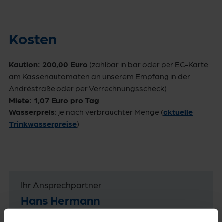
Kosten
Kaution: 200,00 Euro
(zahlbar in bar oder per EC-Karte
am Kassenautomaten an unserem Empfang in der
Andréstraße oder per Verrechnungsscheck)
Miete: 1,07 Euro pro Tag
Wasserpreis:
je nach verbrauchter Menge (
aktuelle
Trinkwasserpreise
)
Ihr Ansprechpartner
Hans Hermann
Ihr Kontakt