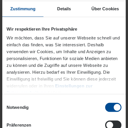
069/8060-2642
Zustimmung
Details
Über Cookies
E-Mail senden
Wir respektieren Ihre Privatsphäre
Wir möchten, dass Sie auf unserer Webseite schnell und
einfach das finden, was Sie interessiert. Deshalb
Ihr Ansprechpartner
verwenden wir Cookies, um Inhalte und Anzeigen zu
Claudia Heidenreich
personalisieren, Funktionen für soziale Medien anbieten
Ihr Kontakt
zu können und die Zugriffe auf unsere Webseite zu
analysieren. Hierzu bedarf es Ihrer Einwilligung. Die
069/8060-2417
Einwilligung ist freiwillig und Sie können diese jederzeit
widerrufen oder in Ihren
Einstellungen zur
E-Mail senden
Datenverarbeitung
ändern.
Einwilligungsauswahl
Datenschutz
Impressum
Notwendig
Präferenzen