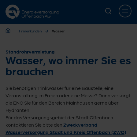
Zur Hauptnavigation springen
Zur Servicelasche springen
Zum Hauptinhalt springen
Zur Footernavigation springen
Firmenkunden
Wasser
Firmenkunden
Standrohrvermietung
Wasser, wo immer Sie es
brauchen
Sie benötigen Trinkwasser für eine Baustelle, eine
Veranstaltung im Freien oder eine Messe? Dann versorgt
die ENO Sie für den Bereich Mainhausen gerne über
Hydranten.
Für das Versorgungsgebiet der Stadt Offenbach
kontaktieren Sie bitte den
Zweckverband
Wasserversorgung Stadt und Kreis Offenbach (ZWO)
.