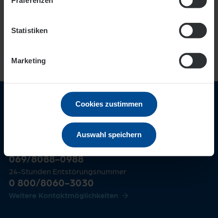
Präferenzen
Statistiken
Marketing
Wir sind für Sie nah!
Cookies zustimmen
Großkunden & Wohnungswirtschaft
069/8060-1890
Auswahl speichern
Gewerbekunden
069/8088-0988
24-Stunden Entstörungsnummer
0 800/8060-3030
Weitere Kontaktmöglichkeiten