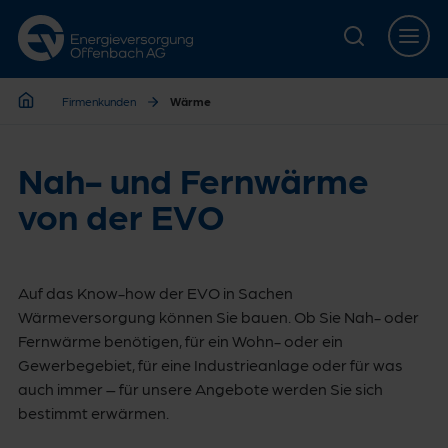
Zur Hauptnavigation springen
Zur Servicelasche springen
Zum Hauptinhalt springen
Zur Footernavigation springen
Firmenkunden
Wärme
Firmenkunden
Nah- und Fernwärme
von der EVO
Auf das Know-how der EVO in Sachen
Wärmeversorgung können Sie bauen. Ob Sie Nah- oder
Fernwärme benötigen, für ein Wohn- oder ein
Gewerbegebiet, für eine Industrieanlage oder für was
auch immer – für unsere Angebote werden Sie sich
bestimmt erwärmen.