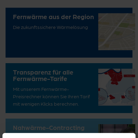
Fernwärme aus der Region
Die zukunftssichere Wärmelösung
Transparenz für alle
Fernwärme-Tarife
Mit unserem Fernwärme-
Preisrechner können Sie Ihren Tarif
mit wenigen Klicks berechnen.
Nahwärme-Contracting
Klimafreundlich heizen mit der EVO