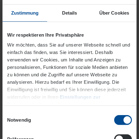
Zustimmung
Details
Über Cookies
Wir respektieren Ihre Privatsphäre
Wir möchten, dass Sie auf unserer Webseite schnell und
einfach das finden, was Sie interessiert. Deshalb
Wartungsangebot für
verwenden wir Cookies, um Inhalte und Anzeigen zu
Wärmekunden
personalisieren, Funktionen für soziale Medien anbieten
Mit einem EVO Wartungsvertrag
zu können und die Zugriffe auf unsere Webseite zu
stellen Sie sicher, dass Ihre Fern-
analysieren. Hierzu bedarf es Ihrer Einwilligung. Die
oder Nahwärmestation jederzeit
Einwilligung ist freiwillig und Sie können diese jederzeit
zuverlässig arbeitet.
widerrufen oder in Ihren
Einstellungen zur
Datenverarbeitung
ändern.
Einwilligungsauswahl
Holzpellets
Datenschutz
Impressum
Notwendig
Ihre Wärme aus regionalem
Brennstoff