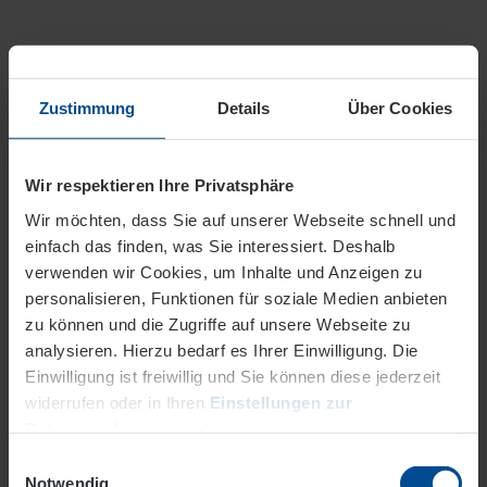
Anfahrt & Parken
Zustimmung
Details
Über Cookies
Wir respektieren Ihre Privatsphäre
Wir möchten, dass Sie auf unserer Webseite schnell und
einfach das finden, was Sie interessiert. Deshalb
verwenden wir Cookies, um Inhalte und Anzeigen zu
personalisieren, Funktionen für soziale Medien anbieten
zu können und die Zugriffe auf unsere Webseite zu
analysieren. Hierzu bedarf es Ihrer Einwilligung. Die
Einwilligung ist freiwillig und Sie können diese jederzeit
widerrufen oder in Ihren
Einstellungen zur
Datenverarbeitung
ändern.
Einwilligungsauswahl
Datenschutz
Impressum
Notwendig