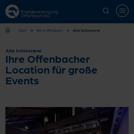
Zur Hauptnavigation springen
Zur Servicelasche springen
Zum Hauptinhalt springen
Zur Footernavigation springen
Start
Wir in Offenbach
Alte Schlosserei
Start
Alte Schlosserei
Ihre Offenbacher
Location für große
Events