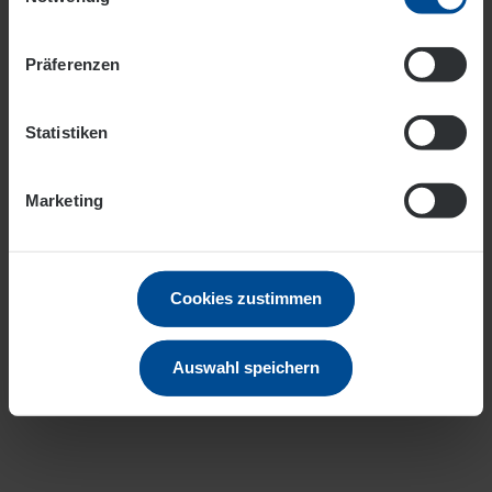
Präferenzen
Statistiken
Die Alte Schlosserei ist hervorragend mit dem Pkw sowie
öffentlichen und weiteren Verkehrsmitteln zu erreichen.
Marketing
Bitte beachten Sie, dass der Zugang zur Alten
Schlosserei ausschließlich über den EVO-Haupteingang
an der Andréstraße 71 möglich ist.
Cookies zustimmen
Auswahl speichern