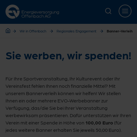
Zur Hauptnavigation springen
Zur Servicelasche springen
Zum Hauptinhalt springen
Zur Footernavigation springen
Start
Wir in Offenbach
Regionales Engagement
Banner-Verleih
Start
Sie werben, wir spenden!
Für Ihre Sportveranstaltung, Ihr Kulturevent oder Ihr
Vereinsfest fehlen Ihnen noch finanzielle Mittel? Mit
unserem Bannerverleih können wir helfen! Wir stellen
Ihnen ein oder mehrere EVO-Werbebanner zur
Verfügung, das/die Sie bei Ihrer Veranstaltung
werbewirksam präsentieren. Dafür unterstützen wir Ihren
Verein mit einer Spende in Höhe von
100,00 Euro
(für
jedes weitere Banner erhalten Sie jeweils 50,00 Euro).