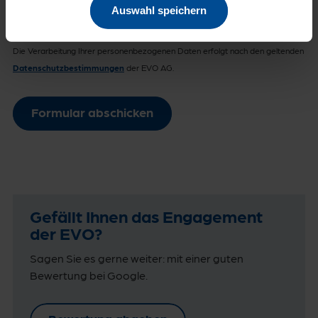
Auswahl speichern
Bitte beachten Sie:
Die mit * gekennzeichneten Felder müssen ausgefüllt werden.
Die Verarbeitung Ihrer personenbezogenen Daten erfolgt nach den geltenden
Datenschutzbestimmungen
der EVO AG.
eVO-
Formular abschicken
BannerVerleih-
AntragNutzung-
13354-
nl2qW4h1ypafs5vR
Gefällt Ihnen das Engagement
der EVO?
Sagen Sie es gerne weiter: mit einer guten
Bewertung bei Google.