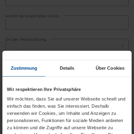
Anzahl der erwarteten Gäste
Ort der Veranstaltung
Anzahl der gewünschten Banner
Zustimmung
Details
Über Cookies
Hiermit bestätige/n ich/wir, dass ich/wir
Wir respektieren Ihre Privatsphäre
die
Nutzungsbedingungen
für den
Wir möchten, dass Sie auf unserer Webseite schnell und
Bannerverleih zur Kenntnis genommen habe/n
einfach das finden, was Sie interessiert. Deshalb
und akzeptiere/n.
verwenden wir Cookies, um Inhalte und Anzeigen zu
personalisieren, Funktionen für soziale Medien anbieten
Ja, ich möchte über Neuigkeiten zu
zu können und die Zugriffe auf unsere Webseite zu
Energieprodukten und -dienstleistungen,