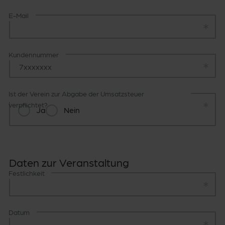
E-Mail
Kundennummer
Ist der Verein zur Abgabe der Umsatzsteuer
Ist der Verein zur Abgabe der Umsatzsteuer 
verpflichtet?
Ja
Nein
Daten zur Veranstaltung
Festlichkeit
Datum