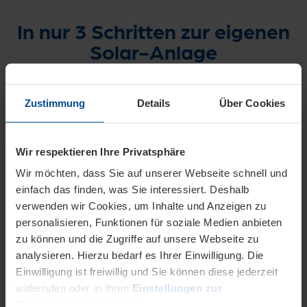
In nur 3 Schritten zur eigenen
Solar-Anlage
1. Termin vereinbaren
Zustimmung
Details
Über Cookies
Vereinbaren Sie einen kostenlosen
Beratungstermin. Schon im Voraus klären wir die
Wir respektieren Ihre Privatsphäre
wesentlichen Details zu Ihrem Haus und Ihrem
Wir möchten, dass Sie auf unserer Webseite schnell und
Energiebedarf.
einfach das finden, was Sie interessiert. Deshalb
verwenden wir Cookies, um Inhalte und Anzeigen zu
2. Persönliche Beratung beim Vor-Ort-
personalisieren, Funktionen für soziale Medien anbieten
Termin
zu können und die Zugriffe auf unsere Webseite zu
analysieren. Hierzu bedarf es Ihrer Einwilligung. Die
Mit Blick auf Ihre individuelle Situation zu Energiebedarf
Einwilligung ist freiwillig und Sie können diese jederzeit
und bautechnischen Gegebenheiten beraten Sie unsere
widerrufen oder in Ihren
Einstellungen zur
Fachspezialisten gern direkt vor Ort. Selbstverständlich
Datenverarbeitung
ändern.