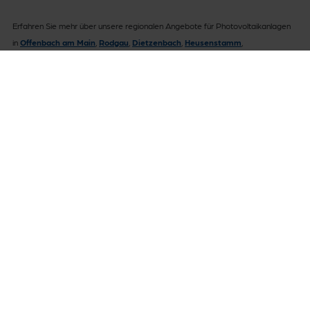
Erfahren Sie mehr über unsere regionalen Angebote für Photovoltaikanlagen
in
Offenbach am Main
,
Rodgau
,
Dietzenbach
,
Heusenstamm
,
Obertshausen
,
Mainhausen
,
Hainburg
,
Hanau
und
Gelnhausen
.
Vertrag widerrufen
Impressum
Datenschutz
Barrierefreiheit
Kontakt
Downloads
Vertrag kündigen