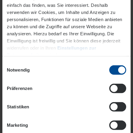
einfach das finden, was Sie interessiert. Deshalb
verwenden wir Cookies, um Inhalte und Anzeigen zu
personalisieren, Funktionen für soziale Medien anbieten
zu können und die Zugriffe auf unsere Webseite zu
EVO Ökostrom aus 100 %
analysieren. Hierzu bedarf es Ihrer Einwilligung. Die
erneuerbaren Energien
Einwilligung ist freiwillig und Sie können diese jederzeit
widerrufen oder in Ihren
Einstellungen zur
Mit unserem Tarif
EVO Futura
nutzen Sie Strom aus
Datenverarbeitung
ändern.
erneuerbaren Energien – zu günstigen Konditionen und
Einwilligungsauswahl
mit Preisgarantie. Für die Strommenge, die Sie zu Hause
Datenschutz
Impressum
Notwendig
verbrauchen, kaufen wir in gleicher Menge erneuerbaren
Strom ein. Gut zu wissen: Unser persönlicher Service wird
Präferenzen
bei Trusted Shops mit der Note „Sehr gut” bewertet. Bei
Fragen können Sie sich jederzeit an unsere
Kundenberatung wenden.
Statistiken
Marketing
​​​​​​​Verbessern Sie Ihre persönliche