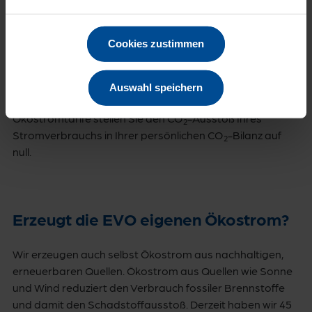
Klimabilanz
Cookies zustimmen
Wie wir täglich handeln, hat Einfluss auf das Klima: Ob wir
mit dem Fahrrad zur Arbeit fahren oder – weil es regnet –
doch lieber mit dem Auto, macht im großen Ganzen einen
Auswahl speichern
Unterschied. Mit der Nutzung unserer EVO
Ökostromtarife stellen Sie den CO
-Ausstoß Ihres
2
Stromverbrauchs in Ihrer persönlichen CO
-Bilanz auf
2
null.
Erzeugt die EVO eigenen Ökostrom?
Wir erzeugen auch selbst Ökostrom aus nachhaltigen,
erneuerbaren Quellen. Ökostrom aus Quellen wie Sonne
und Wind reduziert den Verbrauch fossiler Brennstoffe
und damit den Schadstoffausstoß. Derzeit haben wir 45