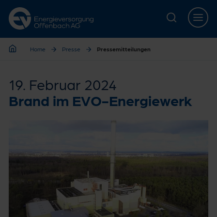
Zur Hauptnavigation springen
Zur Servicelasche springen
Zum Hauptinhalt springen
Zur Footernavigation springen
Home
Presse
Pressemitteilungen
Home
19. Februar 2024
Brand im EVO-Energiewerk