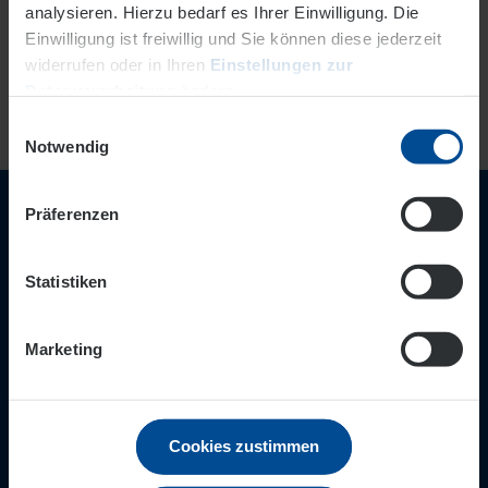
analysieren. Hierzu bedarf es Ihrer Einwilligung. Die
Einwilligung ist freiwillig und Sie können diese jederzeit
widerrufen oder in Ihren
Einstellungen zur
Datenverarbeitung
ändern.
Einwilligungsauswahl
Datenschutz
Impressum
Notwendig
Wir sind für Sie nah!
Präferenzen
Ihre EVO-Servicenummer
Statistiken
069/8088-0999
24-Stunden Entstörungsnummer
0 800/8060-3030
Marketing
Weitere Kontaktmöglichkeiten
Immer informiert
Cookies zustimmen