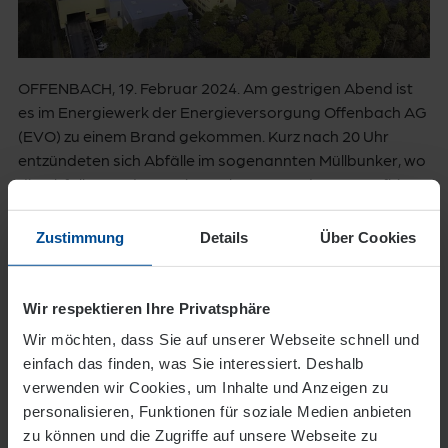
OFFENBACH, 19. Februar 2024. Am gestrigen Abend ist
es im Energiewerk der Energieversorgung Offenbach AG
(EVO) zu einem Brand gekommen. Kurz nach 20 Uhr
entzündeten sich Abfälle im sogenannten Müllbunker, wo
die Abfälle aus der Region gelagert werden. Daraufhin
wurden die betriebseigenen Löschanlagen aktiviert.
Die Feuerwehr wurde alarmiert, die mit mehreren
Zustimmung
Details
Über Cookies
Einsatzfahrzeugen die Brandbekämpfung übernahm.
Der Einsatz war gegen 23 Uhr beendet, Menschen
wurden nicht verletzt. Über die Höhe des Schadens liegen
Wir respektieren Ihre Privatsphäre
noch keine Angaben vor.
Wir möchten, dass Sie auf unserer Webseite schnell und
einfach das finden, was Sie interessiert. Deshalb
verwenden wir Cookies, um Inhalte und Anzeigen zu
personalisieren, Funktionen für soziale Medien anbieten
Zur Übersicht
zu können und die Zugriffe auf unsere Webseite zu