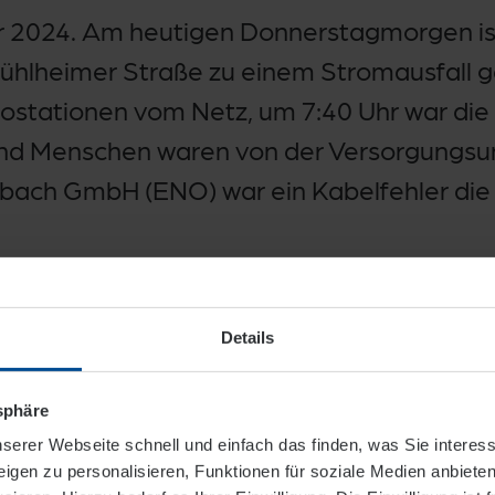
2024. Am heutigen Donnerstagmorgen ist 
Mühlheimer Straße zu einem Stromausfall
ostationen vom Netz, um 7:40 Uhr war die 
nd Menschen waren von der Versorgungsun
bach GmbH (ENO) war ein Kabelfehler die
Details
tsphäre
serer Webseite schnell und einfach das finden, was Sie interes
igen zu personalisieren, Funktionen für soziale Medien anbieten