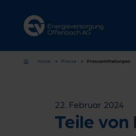
Zur Hauptnavigation springen
Zur Servicelasche springen
Zum Hauptinhalt springen
Zur Footernavigation springen
Home
Presse
Pressemitteilungen
Home
22. Februar 2024
Teile von