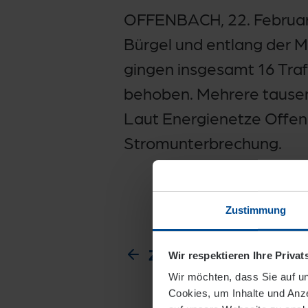
OFFENBACH, 22. Februar 
Bürgel und entlang der 
gingen insgesamt 16 Traf
behoben. Mehrere tause
Laut Energienetze Offen
Stromunterbrechung.
Zustimmung
Zur Übersicht
Wir respektieren Ihre Priva
Wir möchten, dass Sie auf un
Cookies, um Inhalte und Anze