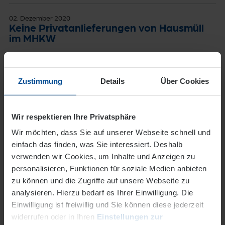
02. Dezember 2020
Keine Privatanlieferungen von Hausmüll
im MHKW
OFFENBACH, 2. Dezember 2020. Auch nach dem Ende
der Bauarbeiten auf dem Gelände des
Müllheizkraftwerks (MHKW) an der Dietzenbacher Straße
Zustimmung
Details
Über Cookies
in Offenbach können Privatpersonen keinen Abfall mehr
an den Samstagen abliefern. Das hat die
Energieversorgu…
Wir respektieren Ihre Privatsphäre
Wir möchten, dass Sie auf unserer Webseite schnell und
Mehr
einfach das finden, was Sie interessiert. Deshalb
verwenden wir Cookies, um Inhalte und Anzeigen zu
26. November 2020
personalisieren, Funktionen für soziale Medien anbieten
Fernwärme-Leitung muss repariert
zu können und die Zugriffe auf unsere Webseite zu
werden
analysieren. Hierzu bedarf es Ihrer Einwilligung. Die
OFFENBACH, 26. November 2020. Wegen einer Störung
Einwilligung ist freiwillig und Sie können diese jederzeit
an einer Fernwärme-Hauptleitung an der Buchhügelallee
widerrufen oder in Ihren
Einstellungen zur
muss am morgigen Freitag, 27. November, die