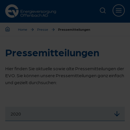
Zur Hauptnavigation springen
Zur Servicelasche springen
Zum Hauptinhalt springen
Zur Footernavigation springen
Home
Presse
Pressemitteilungen
Home
Pressemitteilungen
Hier finden Sie aktuelle sowie alte Pressemitteilungen der
EVO. Sie können unsere Pressemitteilungen ganz einfach
und gezielt durchsuchen:
2020