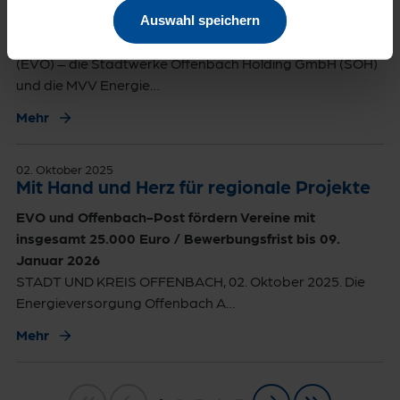
Offenbach am Main / Mannheim, 8. Oktober 2025
Auswahl speichern
Die Aktionäre der Energieversorgung Offenbach AG
(EVO) – die Stadtwerke Offenbach Holding GmbH (SOH)
und die MVV Energie…
Mehr
02. Oktober 2025
Mit Hand und Herz für regionale Projekte
EVO und Offenbach-Post fördern Vereine mit
insgesamt 25.000 Euro / Bewerbungsfrist bis 09.
Januar 2026
STADT UND KREIS OFFENBACH, 02. Oktober 2025. Die
Energieversorgung Offenbach A…
Mehr