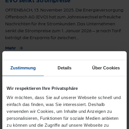
OFFENBACH, 13. November 2025. Die Energieversorgung
Offenbach AG (EVO) hat zum Jahreswechsel erfreuliche
Nachrichten für ihre Stromkunden. Das Unternehmen
senkt die Strompreise zum 1. Januar 2026 – je nach Tarif
beträgt die Ersparnis für zwischen…
Mehr
12. November 2025
Zustimmung
Details
Über Cookies
Heusenstamm wird zur „Spinne mitten im
Netz“ EVO baut Hochspannungstrassen
für Kreis Offenbach aus / Neues
Spielgerät für Spielplatz „Schlosswiese“
Wir respektieren Ihre Privatsphäre
Wir möchten, dass Sie auf unserer Webseite schnell und
HEUSENSTAMM, 12. November 2025. Die
einfach das finden, was Sie interessiert. Deshalb
Energieversorgung Offenbach AG (EVO) treibt den
verwenden wir Cookies, um Inhalte und Anzeigen zu
Ausbau des Hochspannungsnetzes für Stadt und Kreis
personalisieren, Funktionen für soziale Medien anbieten
mit Nachdruck voran – und Heusenstamm steht dabei im
zu können und die Zugriffe auf unsere Webseite zu
Mittelpunkt. Die Stadt entwickelt sich in den nächsten