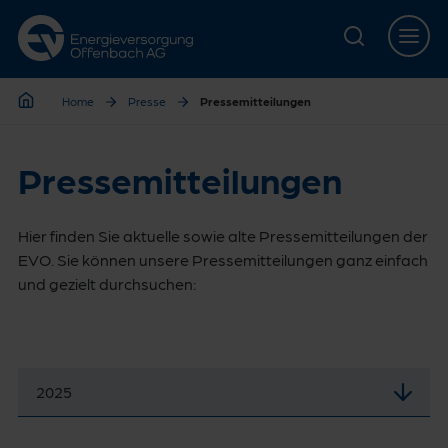
Zur Hauptnavigation springen
Zur Servicelasche springen
Zum Hauptinhalt springen
Zur Footernavigation springen
Home
Presse
Pressemitteilungen
Home
Pressemitteilungen
Hier finden Sie aktuelle sowie alte Pressemitteilungen der
EVO. Sie können unsere Pressemitteilungen ganz einfach
und gezielt durchsuchen:
2025