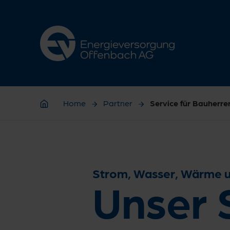
Zur Hauptnavigation springen
Zur Servicelasche springen
Zum Hauptinhalt springen
Zur Footernavigation springen
Home
Partner
Service für Bauherre
Home
Strom, Wasser, Wärme u
Unser 