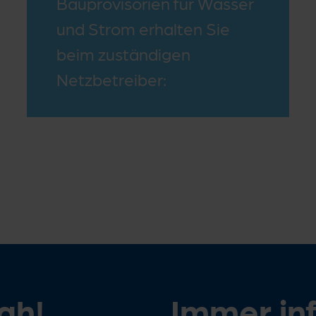
Bauprovisorien für Wasser
und Strom erhalten Sie
beim zuständigen
Netzbetreiber:
nah!
Immer in