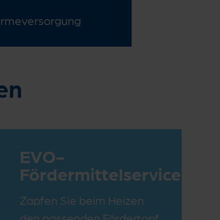
ärmeversorgung
en
EVO-
Fördermittelservice
Zapfen Sie beim Heizen
den passenden Fördertopf