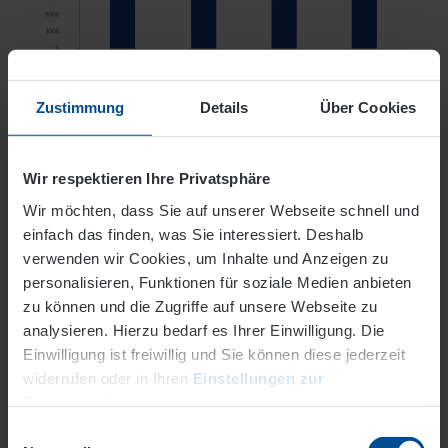
Zustimmung
Details
Über Cookies
Gesamtkosten der Wärmeversorgung (inkl. 19 % MwSt.) für ein
Muster-6-Familienhaus mit 30.000 kWh Wärmeverbrauch pro
Jahr
Wir respektieren Ihre Privatsphäre
Wir möchten, dass Sie auf unserer Webseite schnell und
einfach das finden, was Sie interessiert. Deshalb
Von gesetzlichen Vorgaben
verwenden wir Cookies, um Inhalte und Anzeigen zu
profitieren
personalisieren, Funktionen für soziale Medien anbieten
zu können und die Zugriffe auf unsere Webseite zu
Neubauten müssen hohe gesetzliche Vorgaben im
analysieren. Hierzu bedarf es Ihrer Einwilligung. Die
Bereich energetische Effizienz erfüllen. Ein Nahwärme-
Einwilligung ist freiwillig und Sie können diese jederzeit
Anschluss kann die Energiebilanz eines Hauses stark
widerrufen oder in Ihren
Einstellungen zur
verbessern und teure passive Maßnahmen wie z. B.
Datenverarbeitung
ändern.
zusätzliche Dämmung, 3-fach-Verglasung oder
Einwilligungsauswahl