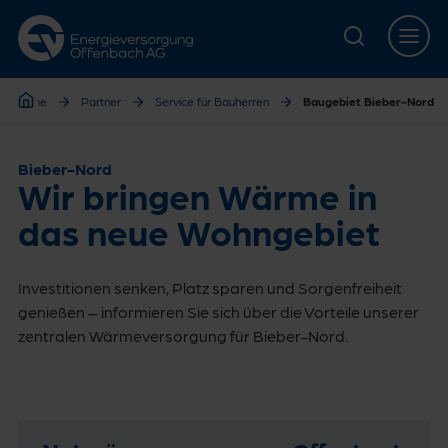
Zur Hauptnavigation springen
Zur Servicelasche springen
Zum Hauptinhalt springen
Zur Footernavigation springen
Home
Partner
Service für Bauherren
Baugebiet Bieber-Nord
Home
Bieber-Nord
Wir bringen Wärme in
das neue Wohngebiet
Investitionen senken, Platz sparen und Sorgenfreiheit
genießen – informieren Sie sich über die Vorteile unserer
zentralen Wärmeversorgung für Bieber-Nord.