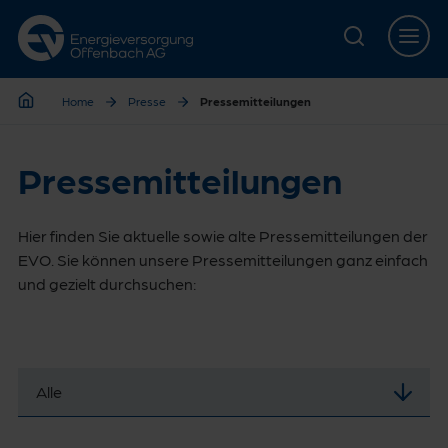
Zur Hauptnavigation springen
Zur Servicelasche springen
Zum Hauptinhalt springen
Zur Footernavigation springen
Home
Presse
Pressemitteilungen
Home
Pressemitteilungen
Hier finden Sie aktuelle sowie alte Pressemitteilungen der
EVO. Sie können unsere Pressemitteilungen ganz einfach
und gezielt durchsuchen:
Alle