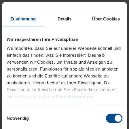
11. Mai 2026
Mit neuem Outfit in die neue Saison
Zustimmung
Details
Über Cookies
Trikotsponsoring-Wettbewerb: EVO unterstützt erneut
100 Mannschaften mit Sportbekleidung
Wir respektieren Ihre Privatsphäre
Mehr
Wir möchten, dass Sie auf unserer Webseite schnell und
einfach das finden, was Sie interessiert. Deshalb
05. Mai 2026
verwenden wir Cookies, um Inhalte und Anzeigen zu
Fans machen Wilhelmsplatz-Wand zum
personalisieren, Funktionen für soziale Medien anbieten
Kickers-Kunstwerk
zu können und die Zugriffe auf unsere Webseite zu
Jetzt mitmachen: EVO, OFC und Offenbach-Post rufen
analysieren. Hierzu bedarf es Ihrer Einwilligung. Die
zur Bilder Aktion auf / Graffiti-Künstler Marcus Dörr
Einwilligung ist freiwillig und Sie können diese jederzeit
gestaltet Trafohäuschen / Einreichungsfrist ist am
widerrufen oder in Ihren
Einstellungen zur
15.06.2026
Datenverarbeitung
ändern.
Mehr
Einwilligungsauswahl
Datenschutz
Impressum
Notwendig
30. April 2026