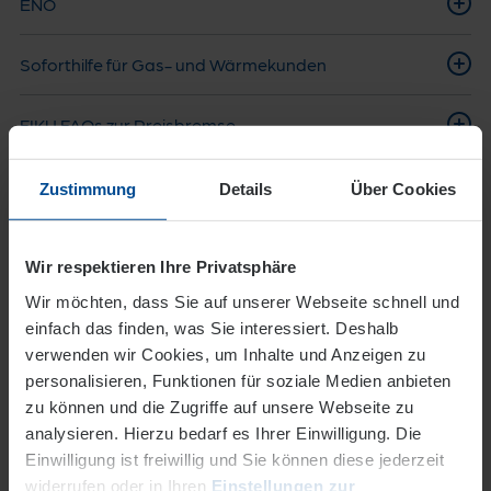
ENO
Soforthilfe für Gas- und Wärmekunden
FIKU FAQs zur Preisbremse
Mehrwertsteuersenkung
Zustimmung
Details
Über Cookies
EVO Energiewerk
Wir respektieren Ihre Privatsphäre
Wir möchten, dass Sie auf unserer Webseite schnell und
Aktuelle Lage
einfach das finden, was Sie interessiert. Deshalb
verwenden wir Cookies, um Inhalte und Anzeigen zu
Stromkennzeichnung
personalisieren, Funktionen für soziale Medien anbieten
zu können und die Zugriffe auf unsere Webseite zu
Redispatch 2.0
analysieren. Hierzu bedarf es Ihrer Einwilligung. Die
Einwilligung ist freiwillig und Sie können diese jederzeit
Preise und Angebote
widerrufen oder in Ihren
Einstellungen zur