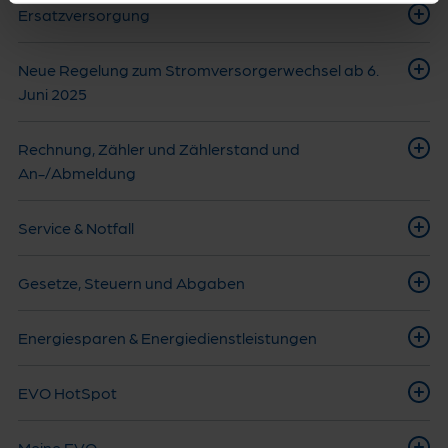
Ersatzversorgung
Neue Regelung zum Stromversorgerwechsel ab 6.
Juni 2025
Rechnung, Zähler und Zählerstand und
An-/Abmeldung
Service & Notfall
Gesetze, Steuern und Abgaben
Energiesparen & Energiedienstleistungen
EVO HotSpot
Meine EVO