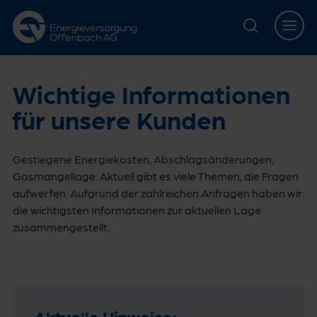
Zur Hauptnavigation springen
Zur Servicelasche springen
Zum Hauptinhalt springen
Zur Footernavigation springen
Wichtige Informationen
für unsere Kunden
Gestiegene Energiekosten, Abschlagsänderungen,
Gasmangellage: Aktuell gibt es viele Themen, die Fragen
aufwerfen. Aufgrund der zahlreichen Anfragen haben wir
die wichtigsten Informationen zur aktuellen Lage
zusammengestellt.
Aktuelle Hinweise: