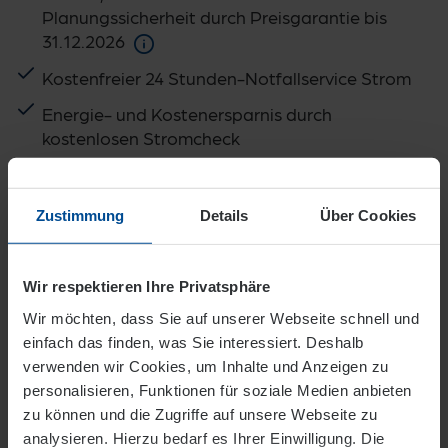
Planungssicherheit durch Preisgarantie bis
31.12.2026
Kostenfreier 24 Stunden-Notfallservice Strom
Energie- und Kostenersparnis durch
kostenlosen Stromcheck
Kompetente, speziell am Bedarf von
Gewerbekunden orientierte Beratung
Zustimmung
Details
Über Cookies
Umfassendes Serviceangebot der EVO,
inklusive Gewerbehotline und E-Mail
Wir respektieren Ihre Privatsphäre
Wir möchten, dass Sie auf unserer Webseite schnell und
einfach das finden, was Sie interessiert. Deshalb
verwenden wir Cookies, um Inhalte und Anzeigen zu
Allgemeine Preisinformation
personalisieren, Funktionen für soziale Medien anbieten
zu können und die Zugriffe auf unsere Webseite zu
analysieren. Hierzu bedarf es Ihrer Einwilligung. Die
Vertragsinformation