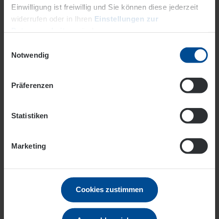
Einwilligung ist freiwillig und Sie können diese jederzeit
widerrufen oder in Ihren
Einstellungen zur
Downloads
Datenverarbeitung
ändern.
Einwilligungsauswahl
Datenschutz
Impressum
Notwendig
Ich bin Privatkunde
Präferenzen
Statistiken
FAQs
Marketing
Antworten und häufig gestellte Fragen erhalten
Sie auf unseren Service-Seiten
Cookies zustimmen
Mehr