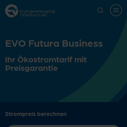
Zur Hauptnavigation springen
Zur Servicelasche springen
Zum Hauptinhalt springen
Zur Footernavigation springen
EVO Futura Business
Ihr Ökostromtarif mit
Preisgarantie
Strompreis berechnen