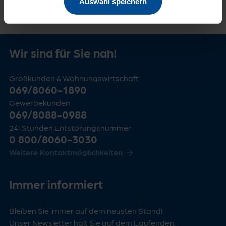
Auswahl speichern
Wir sind für Sie nah!
Großkunden & Wohnungswirtschaft
069/8060-1890
Gewerbekunden
069/8088-0988
24-Stunden Entstörungsnummer
0 800/8060-3030
Weitere Kontaktmöglichkeiten
Immer informiert
Bleiben Sie immer auf dem neusten Stand!
Unser Newsletter hält Sie auf dem Laufenden.