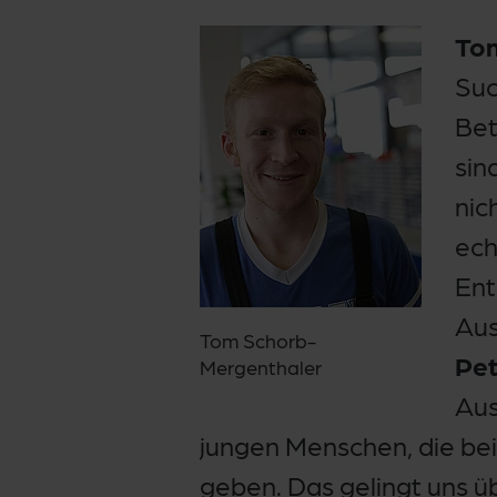
Tom
Suc
Bet
sin
nic
ech
Ent
Aus
Tom Schorb-
Pet
Mergenthaler
Aus
jungen Menschen, die bei 
geben. Das gelingt uns üb