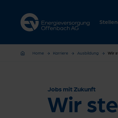
Zur Hauptnavigation springen
Zur Servicelasche springen
Zum Hauptinhalt springen
Zur Footernavigation springen
Stelle
Home
Karriere
Ausbildung
Wir s
Home
Jobs mit Zukunft
Wir ste