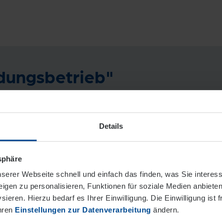
dungsbetrieb"
Das Zertifikat „Top-Ausbildungsbetrieb“ w
vergeben.
Details
Es zeichnet uns aus, da wir Verantwortung
tsphäre
junger Menschen und damit zugleich der f
serer Webseite schnell und einfach das finden, was Sie interes
Entwicklung unseres Nachwuchses übern
igen zu personalisieren, Funktionen für soziale Medien anbieten
ieren. Hierzu bedarf es Ihrer Einwilligung. Die Einwilligung ist f
Ihren
Einstellungen zur Datenverarbeitung
ändern.