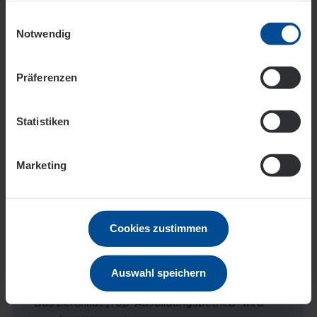
Einwilligungsauswahl
Datenschutz
Impressum
Notwendig
Präferenzen
Statistiken
„TOP-Ausbildungsbetrieb"
Marketing
Cookies zustimmen
Auswahl speichern
Das Zertifikat „Top-Ausbildungsbetrieb“ wird