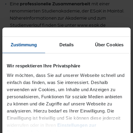
Eine
professionelle Zusammenarbeit
mit einer
renommierten Studienakademie, der ESaK in Maintal.
NähereInformationen zur Akademie und zum
Studienverlauf fi nden Sie unter www.esak.de
Zustimmung
Details
Über Cookies
Unsere dualen Studienplätze sind
derzeit vergeben!
Wir respektieren Ihre Privatsphäre
Wir möchten, dass Sie auf unserer Webseite schnell und
Eine Bewerbung für einen dualen Studienplatz
einfach das finden, was Sie interessiert. Deshalb
zum
Bachelor of Science in
verwenden wir Cookies, um Inhalte und Anzeigen zu
Kältesystemtechnik
oder
Klimasystemtechnik
ist
personalisieren, Funktionen für soziale Medien anbieten
aktuell leider nicht möglich.
zu können und die Zugriffe auf unsere Webseite zu
analysieren. Hierzu bedarf es Ihrer Einwilligung. Die
Einwilligung ist freiwillig und Sie können diese jederzeit
widerrufen oder in Ihren
Einstellungen zur
Datenverarbeitung
ändern.