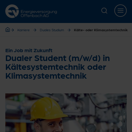
Zur Hauptnavigation springen
Zur Servicelasche springen
Zum Hauptinhalt springen
Zur Footernavigation springen
Home
Karriere
Duales Studium
Kälte- oder Klimasystemtechnik
Home
Ein Job mit Zukunft
Dualer Student (m/w/d) in
Kältesystemtechnik oder
Klimasystemtechnik