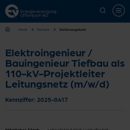
Zur Hauptnavigation springen
Zur Servicelasche springen
Zum Hauptinhalt springen
Zur Footernavigation springen
Home
Karriere
Stellenangebote
Home
Elektroingenieur /
Bauingenieur Tiefbau als
110-kV-Projektleiter
Leitungsnetz (m/w/d)
Kennziffer: 2025-0417
Möglicher Start:
schnellstmöglich | unbefristet