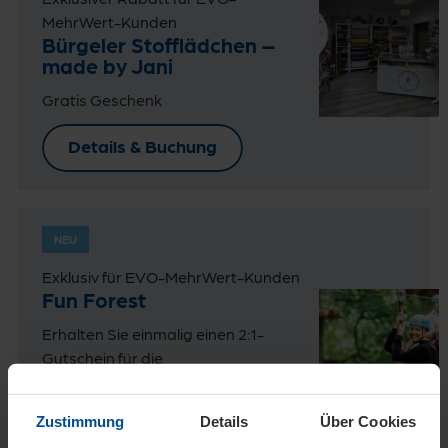
MehrWert-Kunden
Bürgeler Stofflädchen –
made by Jani
Gratis Geschenk
Details & Buchung
NEU
Exklusiv für EVO-MehrWert-Kunden
Fun Forest
Erhalten Sie einmalig einen 2:1-
Gutschein für die
Tageskassentickets (3 Stunden
Kletterzeit).
Zustimmung
Details
Über Cookies