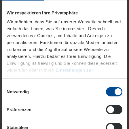
Details & Buchung
Wir respektieren Ihre Privatsphäre
Wir möchten, dass Sie auf unserer Webseite schnell und
NEU
einfach das finden, was Sie interessiert. Deshalb
verwenden wir Cookies, um Inhalte und Anzeigen zu
Exklusiv für EVO-MehrWert-Kunden
personalisieren, Funktionen für soziale Medien anbieten
BootAkademie
zu können und die Zugriffe auf unsere Webseite zu
10 % Ermäßigung auf den
analysieren. Hierzu bedarf es Ihrer Einwilligung. Die
Sportbootführerschein,
Einwilligung ist freiwillig und Sie können diese jederzeit
bei zwei Teilnehmenden keine
widerrufen oder in Ihren
Einstellungen zur
Anmeldegebühr
Datenverarbeitung
ändern.
Einwilligungsauswahl
Details & Buchung
Datenschutz
Impressum
Notwendig
Präferenzen
Statistiken