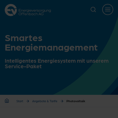
Zur Hauptnavigation springen
Zur Servicelasche springen
Zum Hauptinhalt springen
Zur Footernavigation springen
Smartes
Energiemanagement
Intelligentes Energiesystem mit unserem
Service-Paket
Start
Angebote & Tarife
Photovoltaik
Start