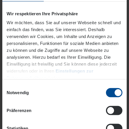
Egal wo Sie sind: Mit unserem Webportal können Sie
jederzeit alle relevanten Daten Ihres Energiesystems
Wir respektieren Ihre Privatsphäre
übersichtlich und leicht verständlich einsehen.
Wir möchten, dass Sie auf unserer Webseite schnell und
Stromerzeugung der Photovoltaikanlage
einfach das finden, was Sie interessiert. Deshalb
verwenden wir Cookies, um Inhalte und Anzeigen zu
Eigenverbrauch im Haus
personalisieren, Funktionen für soziale Medien anbieten
Ladestatus des Batteriespeichers und des
zu können und die Zugriffe auf unsere Webseite zu
Elektroautos
analysieren. Hierzu bedarf es Ihrer Einwilligung. Die
Einwilligung ist freiwillig und Sie können diese jederzeit
Eigenverbrauchsanteil/Autarkiegrad
widerrufen oder in Ihren
Einstellungen zur
72 h Wetter- und Ertragsprognose
Datenverarbeitung
ändern.
Einwilligungsauswahl
Datenschutz
Impressum
Notwendig
Präferenzen
Statistiken