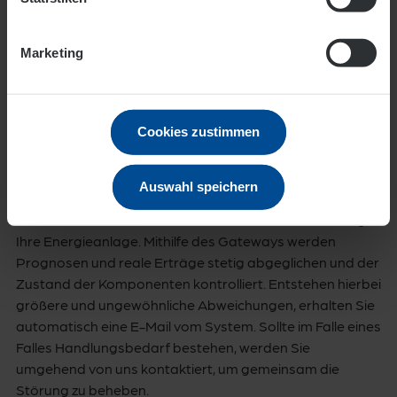
Marketing
Cookies zustimmen
Automatische Störungskontrolle
Kontrolle durch technisches Monitoring
Auswahl speichern
Rund um die Uhr überwacht das technische Monitoring
Ihre Energieanlage. Mithilfe des Gateways werden
Prognosen und reale Erträge stetig abgeglichen und der
Zustand der Komponenten kontrolliert. Entstehen hierbei
größere und ungewöhnliche Abweichungen, erhalten Sie
automatisch eine E-Mail vom System. Sollte im Falle eines
Falles Handlungsbedarf bestehen, werden Sie
umgehend von uns kontaktiert, um gemeinsam die
Störung zu beheben.