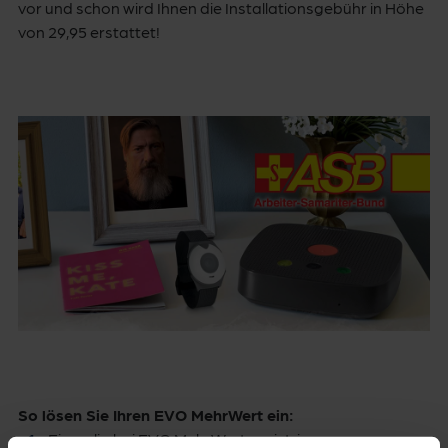
vor und schon wird Ihnen die Installationsgebühr in Höhe
von 29,95 erstattet!
So lösen Sie Ihren EVO MehrWert ein:
Einmalig bei EVO MehrWert registrieren