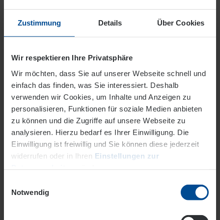
Gutschein online buchen
Zustimmung
Details
Über Cookies
Bestätigung per E-Mail erhalten
E-Mail auf dem Handy oder ausgedruckt vorzeigen
Wir respektieren Ihre Privatsphäre
Wir möchten, dass Sie auf unserer Webseite schnell und
einfach das finden, was Sie interessiert. Deshalb
Vorteile nutzen
verwenden wir Cookies, um Inhalte und Anzeigen zu
Als EVO Strom- oder Erdgaskunde können Sie
personalisieren, Funktionen für soziale Medien anbieten
dieses Vorteilsangebot nutzen. Einfach mit Ihren
zu können und die Zugriffe auf unsere Webseite zu
Kundendaten einloggen oder registrieren.
analysieren. Hierzu bedarf es Ihrer Einwilligung. Die
Einwilligung ist freiwillig und Sie können diese jederzeit
widerrufen oder in Ihren
Einstellungen zur
Datenverarbeitung
ändern.
Einwilligungsauswahl
Datenschutz
Impressum
Notwendig
Einloggen
Registrieren