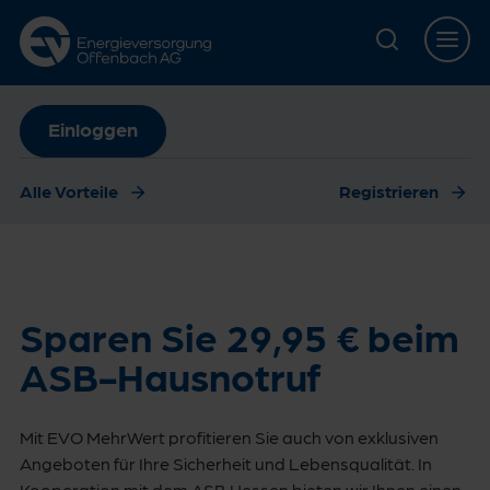
Zur Hauptnavigation springen
Zur Servicelasche springen
Zum Hauptinhalt springen
Zur Footernavigation springen
Einloggen
Alle Vorteile
Registrieren
Sparen Sie 29,95 € beim
ASB-Hausnotruf
Mit EVO MehrWert profitieren Sie auch von exklusiven
Angeboten für Ihre Sicherheit und Lebensqualität. In
Kooperation mit dem ASB Hessen bieten wir Ihnen einen