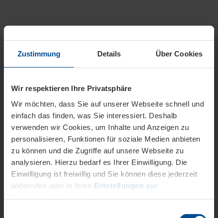
Zustimmung
Details
Über Cookies
Meine EVO – Ihr persönliches
Wir respektieren Ihre Privatsphäre
Kundenportal
Wir möchten, dass Sie auf unserer Webseite schnell und
einfach das finden, was Sie interessiert. Deshalb
verwenden wir Cookies, um Inhalte und Anzeigen zu
personalisieren, Funktionen für soziale Medien anbieten
zu können und die Zugriffe auf unsere Webseite zu
analysieren. Hierzu bedarf es Ihrer Einwilligung. Die
Einwilligung ist freiwillig und Sie können diese jederzeit
widerrufen oder in Ihren
Einstellungen zur
Datenverarbeitung
ändern.
Einwilligungsauswahl