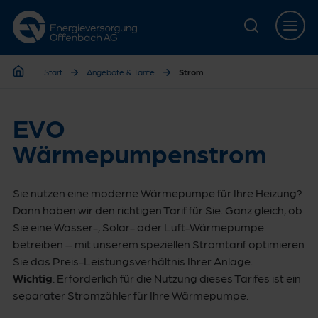
Zur Hauptnavigation springen
Zur Servicelasche springen
Zum Hauptinhalt springen
Zur Footernavigation springen
Start
Angebote & Tarife
Strom
Start
EVO
Wärmepumpenstrom
Sie nutzen eine moderne Wärmepumpe für Ihre Heizung?
Dann haben wir den richtigen Tarif für Sie. Ganz gleich, ob
Sie eine Wasser-, Solar- oder Luft-Wärmepumpe
betreiben – mit unserem speziellen Stromtarif optimieren
Sie das Preis-Leistungsverhältnis Ihrer Anlage.
Wichtig
: Erforderlich für die Nutzung dieses Tarifes ist ein
separater Stromzähler für Ihre Wärmepumpe.