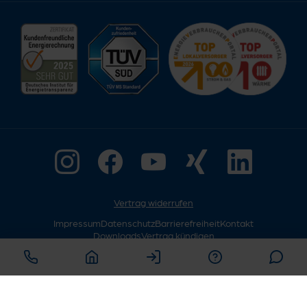
Vertrag widerrufen
Impressum
Datenschutz
Barrierefreiheit
Kontakt
Downloads
Vertrag kündigen
© Copyright 2026
Willkommen im EVO-Chat