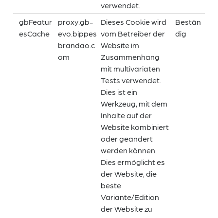
verwendet.
gbFeatur
proxy.gb-
Dieses Cookie wird
Bestän
esCache
evo.bippes
vom Betreiber der
dig
brandao.c
Website im
om
Zusammenhang
mit multivariaten
Tests verwendet.
Dies ist ein
Werkzeug, mit dem
Inhalte auf der
Website kombiniert
oder geändert
werden können.
Dies ermöglicht es
der Website, die
beste
Variante/Edition
der Website zu