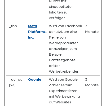
Nutzer mit
eingebetteten
Inhalten zu
verfolgen.
_fbp
Meta
Wird von Facebook
3
Platforms,
genutzt, um eine
Monate
Inc.
Reihe von
Werbeprodukten
anzuzeigen, zum
Beispiel
Echtzeitgebote
dritter
Werbetreibender.
_gcl_au
Google
Wird von Google
3
[x4]
AdSense zum
Monate
Experimentieren
mit Werbewirkung
auf Websites