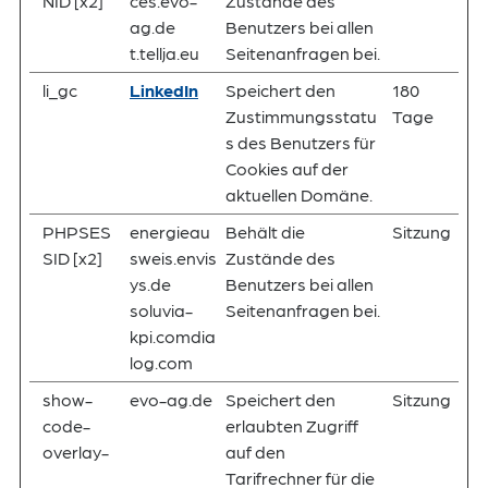
NID [x2]
ces.evo-
Zustände des
ag.de
Benutzers bei allen
t.tellja.eu
Seitenanfragen bei.
li_gc
LinkedIn
Speichert den
180
Zustimmungsstatu
Tage
s des Benutzers für
Cookies auf der
aktuellen Domäne.
PHPSES
energieau
Behält die
Sitzung
SID [x2]
sweis.envis
Zustände des
ys.de
Benutzers bei allen
soluvia-
Seitenanfragen bei.
kpi.comdia
log.com
show-
evo-ag.de
Speichert den
Sitzung
code-
erlaubten Zugriff
overlay-
auf den
Tarifrechner für die