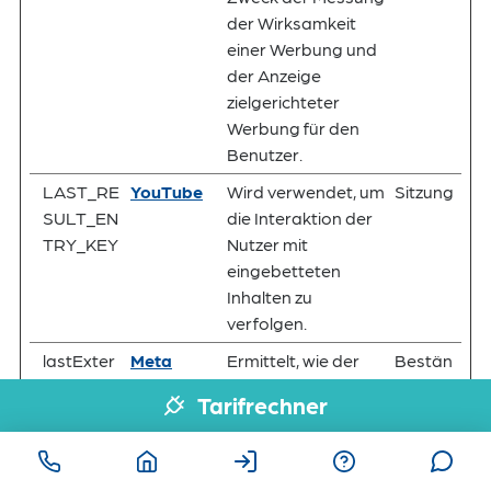
der Wirksamkeit
einer Werbung und
der Anzeige
zielgerichteter
Werbung für den
Benutzer.
LAST_RE
YouTube
Wird verwendet, um
Sitzung
SULT_EN
die Interaktion der
TRY_KEY
Nutzer mit
eingebetteten
Inhalten zu
verfolgen.
lastExter
Meta
Ermittelt, wie der
Bestän
nalReferr
Platforms,
Nutzer die Website
dig
Tarifrechner
er
Inc.
erreicht hat, indem
seine letzte URL-
Adresse registriert