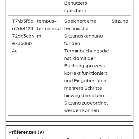
Benutzers
speichern.
T74b5f5c
tempus-
Speichert eine
Sitzung
a2def128
termine.co
technische
72dc3ce4
m
Sitzungskennung
e73608b
für den
4c
Terminbuchungsdie
nst, damit der
Buchungsprozess
korrekt funktioniert
und Eingaben über
mehrere Schritte
hinweg derselben
Sitzung zugeordnet
werden können.
Präferenzen (9)