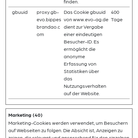
finden.
gbuuid
proxy.gb-
Das Cookie gbuuid
400
evo.bippes
von www.evo-ag.de
Tage
brandao.c
dient zur Vergabe
om
einer eindeutigen
Besucher-ID. Es
ermöglicht die
anonyme
Erfassung von
Statistiken über
das
Nutzungsverhalten
auf der Website.
Marketing (40)
Marketing-Cookies werden verwendet, um Besuchern
auf Webseiten zu folgen. Die Absicht ist, Anzeigen zu
zeigen, die relevant und ansprechend für den einzelnen