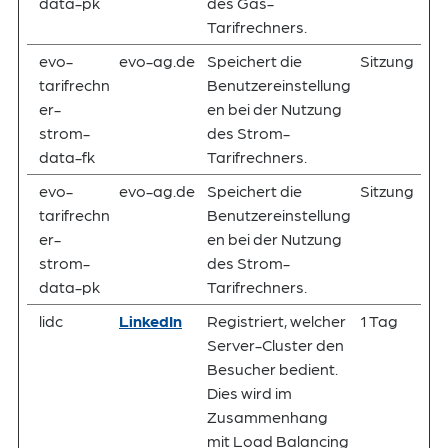
data-pk
des Gas-
Tarifrechners.
evo-
evo-ag.de
Speichert die
Sitzung
tarifrechn
Benutzereinstellung
er-
en bei der Nutzung
strom-
des Strom-
data-fk
Tarifrechners.
evo-
evo-ag.de
Speichert die
Sitzung
tarifrechn
Benutzereinstellung
er-
en bei der Nutzung
strom-
des Strom-
data-pk
Tarifrechners.
lidc
LinkedIn
Registriert, welcher
1 Tag
Server-Cluster den
Besucher bedient.
Dies wird im
Zusammenhang
mit Load Balancing