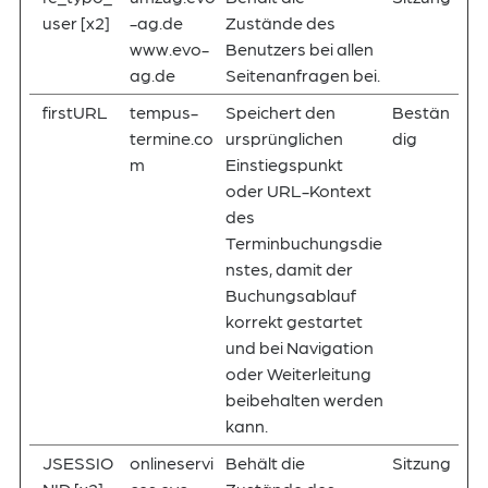
user [x2]
-ag.de
Zustände des
www.evo-
Benutzers bei allen
ag.de
Seitenanfragen bei.
firstURL
tempus-
Speichert den
Bestän
termine.co
ursprünglichen
dig
m
Einstiegspunkt
oder URL-Kontext
des
Terminbuchungsdie
nstes, damit der
Buchungsablauf
korrekt gestartet
und bei Navigation
oder Weiterleitung
beibehalten werden
kann.
JSESSIO
onlineservi
Behält die
Sitzung