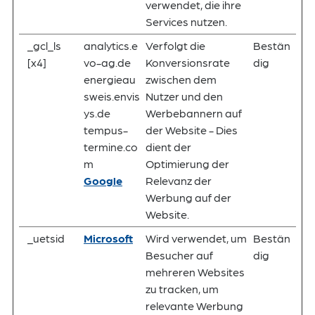
verwendet, die ihre
Services nutzen.
_gcl_ls
analytics.e
Verfolgt die
Bestän
[x4]
vo-ag.de
Konversionsrate
dig
energieau
zwischen dem
sweis.envis
Nutzer und den
ys.de
Werbebannern auf
tempus-
der Website - Dies
termine.co
dient der
m
Optimierung der
Google
Relevanz der
Werbung auf der
Website.
_uetsid
Microsoft
Wird verwendet, um
Bestän
Besucher auf
dig
mehreren Websites
zu tracken, um
relevante Werbung