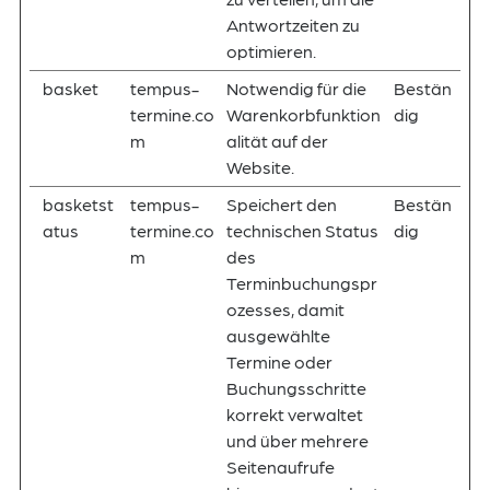
Antwortzeiten zu
optimieren.
basket
tempus-
Notwendig für die
Bestän
termine.co
Warenkorbfunktion
dig
m
alität auf der
Website.
basketst
tempus-
Speichert den
Bestän
atus
termine.co
technischen Status
dig
m
des
Terminbuchungspr
ozesses, damit
ausgewählte
Termine oder
Buchungsschritte
korrekt verwaltet
und über mehrere
Seitenaufrufe