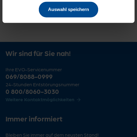
Auswahl speichern
Wir sind für Sie nah!
Ihre EVO-Servicenummer
069/8088-0999
24-Stunden Entstörungsnummer
0 800/8060-3030
Weitere Kontaktmöglichkeiten
Immer informiert
Bleiben Sie immer auf dem neusten Stand!