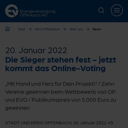
Zur Hauptnavigation springen
Zur Servicelasche springen
Zum Hauptinhalt springen
Zur Footernavigation springen
Start
Wir in Offenbach
Über uns
News
Start
20. Januar 2022
Die Sieger stehen fest - jetzt
kommt das Online-Voting
„Mit Hand und Herz für Dein Projekt!“ / Zehn
Vereine gewinnen beim Wettbewerb von OP
und EVO / Publikumspreis von 5.000 Euro zu
gewinnen
STADT UND KREIS OFFENBACH, 20. Januar 2022. 45