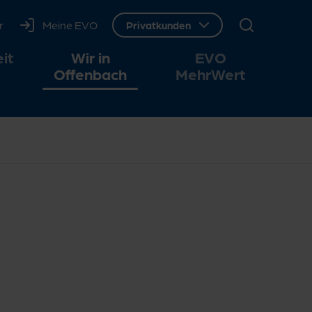
r
Meine EVO
Webseitenbereich wechseln, ausgewäh
Privatkunden
it
Wir in
EVO
Offenbach
MehrWert