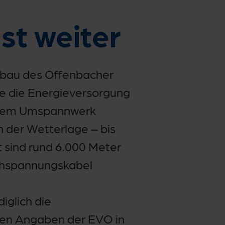
t weiter
sbau des Offenbacher
e die Energieversorgung
n dem Umspannwerk
 der Wetterlage – bis
t sind rund 6.000 Meter
ochspannungskabel
iglich die
ren Angaben der EVO in