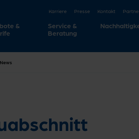
Karriere
Presse
Kontakt
Partne
bote &
Service &
Nachhaltigke
rife
Beratung
News
uabschnitt