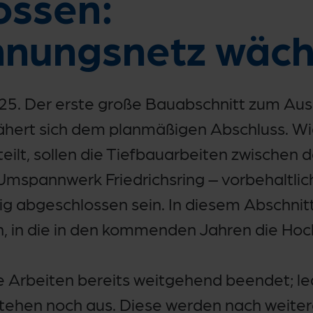
ossen:
nungsnetz wächs
5. Der erste große Bauabschnitt zum Au
ert sich dem planmäßigen Abschluss. Wi
eilt, sollen die Tiefbauarbeiten zwische
pannwerk Friedrichsring – vorbehaltlich
ig abgeschlossen sein. In diesem Abschnit
n, in die in den kommenden Jahren die H
e Arbeiten bereits weitgehend beendet; led
ehen noch aus. Diese werden nach weite