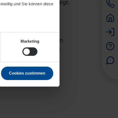
kt mit Energie versorgt.
reiwillig und Sie können diese
 Energiewende in der
ergienetze Offenbach
. Zu den Kernaufgaben
Marketing
lernetze inklusive der
Cookies zustimmen