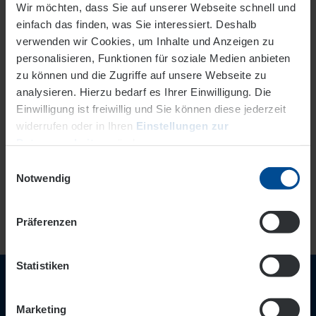
Wir möchten, dass Sie auf unserer Webseite schnell und
notwendig.
einfach das finden, was Sie interessiert. Deshalb
Darüber hinaus beantwortet die EVO Kundenfragen, die
verwenden wir Cookies, um Inhalte und Anzeigen zu
sie per E-Mail unter
kunden@
evo-ag.de
gestellt
personalisieren, Funktionen für soziale Medien anbieten
bekommt.
zu können und die Zugriffe auf unsere Webseite zu
analysieren. Hierzu bedarf es Ihrer Einwilligung. Die
Einwilligung ist freiwillig und Sie können diese jederzeit
widerrufen oder in Ihren
Einstellungen zur
Zur Übersicht
Datenverarbeitung
ändern.
Einwilligungsauswahl
Datenschutz
Impressum
Notwendig
Präferenzen
Statistiken
Wir sind für Sie nah!
Marketing