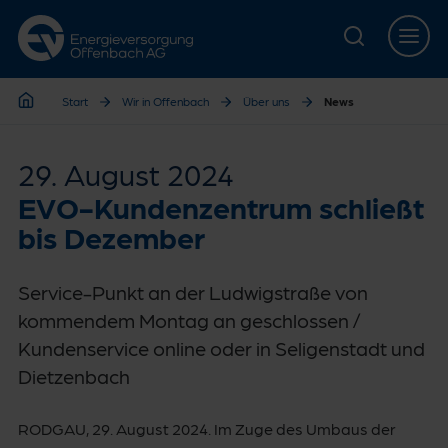
Zur Hauptnavigation springen
Zur Servicelasche springen
Zum Hauptinhalt springen
Zur Footernavigation springen
Start
Wir in Offenbach
Über uns
News
Start
29. August 2024
EVO-Kundenzentrum schließt
bis Dezember
Service-Punkt an der Ludwigstraße von
kommendem Montag an geschlossen /
Kundenservice online oder in Seligenstadt und
Dietzenbach
RODGAU, 29. August 2024. Im Zuge des Umbaus der