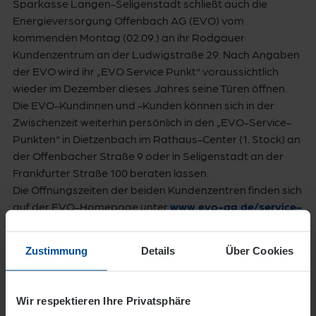
Sparkasse Langen-Seligenstadt schließt auch die
Energieversorgung Offenbach AG (EVO) vom
kommenden Montag (02.09.) an ihr Rodgauer
Kundenzentrum an der Ludwigstraße 29. Nach Angaben
der EVO wird ihr „EVO Service Punkt“ voraussichtlich
wieder im Dezember dieses Jahres seine Türen öffnen.
Die EVO-Kundinnen und -Kunden können sich in der
Zwischenzeit weiterhin persönlich in den „EVO-Service-
Punkten“ in Dietzenbach im Rathaus-Center (1. Stock) an
der Offenbacher Straße 9 oder in Seligenstadt an der
Frankfurter Straße 100 beraten lassen.
Die Öffnungszeiten der beiden Kundenzentren finden sich
auf der EVO-Homepage unter
www.evo-ag.de/service-
beratung/evo-vor-ort
.
Wer seinen Abschlag ändern, seinen Zählerstand
Zustimmung
Details
Über Cookies
mitteilen oder seine Kontaktdaten ändern möchte, kann
dies auch unter
www.evo-ag.de/meine-evo-login
vornehmen. Für die Nutzung des Online-Services ist eine
Wir respektieren Ihre Privatsphäre
vorherige Anmeldung unter der angegeben Webadresse