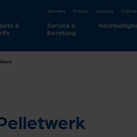
Karriere
Presse
Kontakt
Partne
bote &
Service &
Nachhaltigke
rife
Beratung
News
Pelletwerk