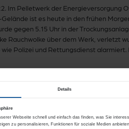
2. Im Pelletwerk der Energieversorgung 
Gelände ist es heute in den frühen Morg
de gegen 5.15 Uhr in der Trockungsanlag
arke Rauchwolke über dem Werk, verletzt w
ie Polizei und Rettungsdienst alarmiert. 
Details
tsphäre
serer Webseite schnell und einfach das finden, was Sie interes
igen zu personalisieren, Funktionen für soziale Medien anbieten