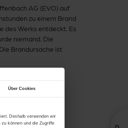
Offenbach AG (EVO) auf
enstunden zu einem Brand
e des Werks entdeckt. Es
urde niemand. Die
Die Brandursache ist
Über Cookies
siert. Deshalb verwenden wir
 zu können und die Zugriffe