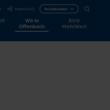
r
Meine EVO
Webseitenbereich wechseln, ausgewäh
Privatkunden
it
Wir in
EVO
Offenbach
MehrWert