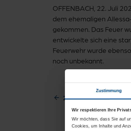
OFFENBACH, 22. Juli 202
dem ehemaligen Allessa-
gekommen. Das Feuer wur
entwickelte sich eine st
Feuerwehr wurde ebenso w
noch unbekannt.
Zustimmung
Zur Übersicht
Wir respektieren Ihre Priva
Wir möchten, dass Sie auf un
Cookies, um Inhalte und Anze