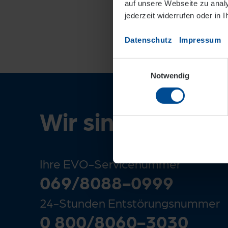
auf unsere Webseite zu analys
jederzeit widerrufen oder in 
Datenschutz
Impressum
Einwilligungsauswahl
Notwendig
Wir sind für Sie 
Ihre EVO-Servicenummer
069/8088-0999
24-Stunden Entstörungsnummer
0 800/8060-3030