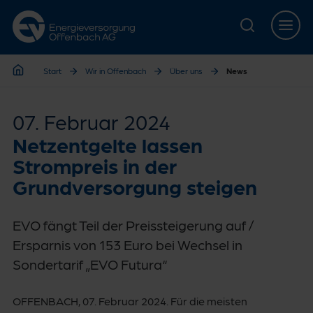
Zur Hauptnavigation springen
Zur Servicelasche springen
Zum Hauptinhalt springen
Zur Footernavigation springen
Start
Wir in Offenbach
Über uns
News
Start
07. Februar 2024
Netzentgelte lassen
Strompreis in der
Grundversorgung steigen
EVO fängt Teil der Preissteigerung auf /
Ersparnis von 153 Euro bei Wechsel in
Sondertarif „EVO Futura“
OFFENBACH, 07. Februar 2024. Für die meisten