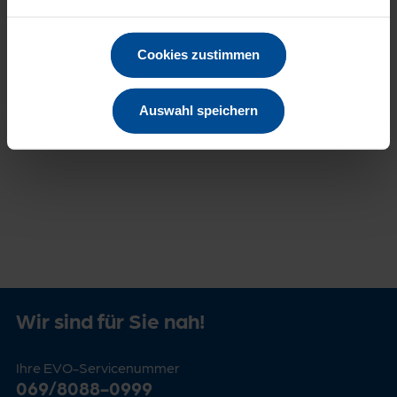
ließen sich durch umsichtiges Handeln erhebliche
Einsparungen erzielen. Zahlreiche Tipps hat die EVO auf
ihrer Homepage
www.evo-ag.de
zusammengestellt.
Cookies zustimmen
Auswahl speichern
Zur Übersicht
Wir sind für Sie nah!
Ihre EVO-Servicenummer
069/8088-0999