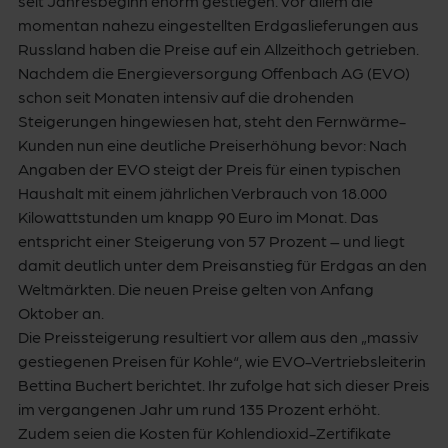
seit Jahresbeginn enorm gestiegen. Vor allem die
momentan nahezu eingestellten Erdgaslieferungen aus
Russland haben die Preise auf ein Allzeithoch getrieben.
Nachdem die Energieversorgung Offenbach AG (EVO)
schon seit Monaten intensiv auf die drohenden
Steigerungen hingewiesen hat, steht den Fernwärme-
Kunden nun eine deutliche Preiserhöhung bevor: Nach
Angaben der EVO steigt der Preis für einen typischen
Haushalt mit einem jährlichen Verbrauch von 18.000
Kilowattstunden um knapp 90 Euro im Monat. Das
entspricht einer Steigerung von 57 Prozent – und liegt
damit deutlich unter dem Preisanstieg für Erdgas an den
Weltmärkten. Die neuen Preise gelten von Anfang
Oktober an.
Die Preissteigerung resultiert vor allem aus den „massiv
gestiegenen Preisen für Kohle“, wie EVO-Vertriebsleiterin
Bettina Buchert berichtet. Ihr zufolge hat sich dieser Preis
im vergangenen Jahr um rund 135 Prozent erhöht.
Zudem seien die Kosten für Kohlendioxid-Zertifikate