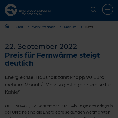
Zur Hauptnavigation springen
Zur Servicelasche springen
Zum Hauptinhalt springen
Zur Footernavigation springen
Start
Wir in Offenbach
Über uns
News
Start
22. September 2022
Preis für Fernwärme steigt
deutlich
Energiekrise: Haushalt zahlt knapp 90 Euro
mehr im Monat / „Massiv gestiegene Preise für
Kohle“
OFFENBACH, 22. September 2022. Als Folge des Kriegs in
der Ukraine sind die Energiepreise auf den Weltmärkten