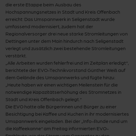
die erste Etappe beim Ausbau des
Hochspannungsnetzes in Stadt und Kreis Offenbach
erreicht: Das Umspannwerk in Seligenstadt wurde
umfassend modernisiert, zudem hat der
Regionalversorger drei neue starke Stromleitungen von
Dettingen unter dem Main hindurch nach Seligenstadt
verlegt und zusätzlich zwei bestehende Stromleitungen
verstärkt.
„Alle Arbeiten wurden fehlerfrei und im Zeitplan erledigt“,
berichtete der EVO-Technikvorstand Günther Weiß auf
dem Gelände des Umspannwerks und fügte hinzu:
„Heute haben wir einen wichtigen Meilenstein für die
notwendige Kapazitätserhöhung des Stromnetzes in
Stadt und Kreis Offenbach gelegt.“
Die EVO hatte alle Bürgerinnen und Bürger zu einer
Besichtigung bei Kaffee und Kuchen in ihr modernisiertes
Umspannwerk eingeladen. Bei der „Info-Runde rund um
die Kaffeekanne“ am Freitag informierten EVO-
Fachleute, wie der Strom vom Generator zu den