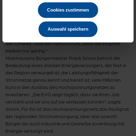
der Bevölkerungszahl. Deshalb muss die Infrastruktur
Cookies zustimmen
jetzt mitziehen, das eine geht nicht ohne das andere“,
sagte Hainburgs Erster Beigeordneter Christian Spahn.
Er lobte, dass der Ausbau durch die EVO größtenteils
Auswahl speichern
entlang der bestehenden Trassen erfolgt: „Das ist gut für
den Umwelt- und den Naturschutz, denn die Eingriffe
bleiben nur gering.“
Mainhausens Bürgermeister Frank Simon betont die
Bedeutung eines starken Energieversorgers, der fest in
der Region verwurzelt ist, die Leistungsfähigkeit der
Stromnetze genau kennt und bereit ist, viele Millionen
Euro in den Ausbau des Hochspannungsnetzes zu
investieren. „Die EVO zeigt täglich, dass sie ihren Job
versteht und wir uns auf sie verlassen können“, sagte
Simon. Für ihn ist das Hochspannungsnetz das Rückgrat
der regionalen Stromversorgung, über das sowohl
Bürger als auch Industrie und Gewerbe zuverlässig mit
Energie versorgt wird.