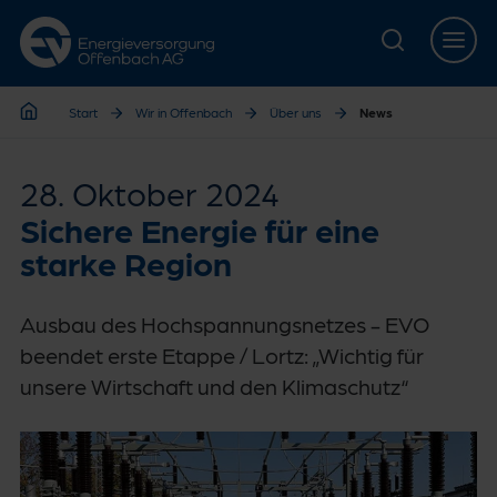
Zur Hauptnavigation springen
Zur Servicelasche springen
Zum Hauptinhalt springen
Zur Footernavigation springen
Start
Wir in Offenbach
Über uns
News
Start
28. Oktober 2024
Sichere Energie für eine
starke Region
Ausbau des Hochspannungsnetzes - EVO
beendet erste Etappe / Lortz: „Wichtig für
unsere Wirtschaft und den Klimaschutz“