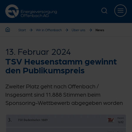
Zur Hauptnavigation springen
Zur Servicelasche springen
Zum Hauptinhalt springen
Zur Footernavigation springen
Start
Wir in Offenbach
Über uns
News
Start
13. Februar 2024
TSV Heusenstamm gewinnt
den Publikumspreis
Zweiter Platz geht nach Offenbach /
Insgesamt sind 11.888 Stimmen beim
Sponsoring-Wettbewerb abgegeben worden