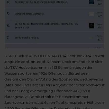
STADT UND KREIS OFFENBACH, 14. Februar 2024. Es war
lange ein Kopf-an-Kopf-Rennen: Doch am Ende hat sich
die TSV Heusenstamm mit 113 Stimmen gegen den
Wassersportverein 1926 Offenbach-Bürgel beim
diesjährigen Online-Voting des Sponsoringwettbewerbs
„Mit Hand und Herz für Dein Projekt!“ der Offenbach-Post
und der Energieversorgung Offenbach AG (EVO)
durchgesetzt. Damit erhält der Heusenstammer
Sportverein den zusätzlichen Publikumspreis in Höhe von
2.500 Euro; die Offenbacher Ruderer und Kanuten