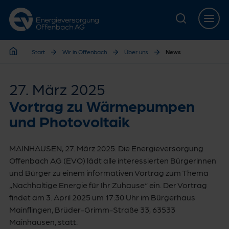
Zur Hauptnavigation springen
Zur Servicelasche springen
Zum Hauptinhalt springen
Zur Footernavigation springen
Start
Wir in Offenbach
Über uns
News
Start
27. März 2025
Vortrag zu Wärmepumpen
und Photovoltaik
MAINHAUSEN, 27. März 2025. Die Energieversorgung
Offenbach AG (EVO) lädt alle interessierten Bürgerinnen
und Bürger zu einem informativen Vortrag zum Thema
„Nachhaltige Energie für Ihr Zuhause“ ein. Der Vortrag
findet am 3. April 2025 um 17:30 Uhr im Bürgerhaus
Mainflingen, Brüder-Grimm-Straße 33, 63533
Mainhausen, statt.