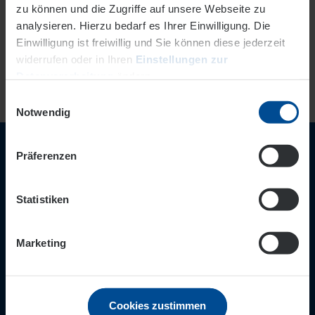
zu können und die Zugriffe auf unsere Webseite zu
analysieren. Hierzu bedarf es Ihrer Einwilligung. Die
Einwilligung ist freiwillig und Sie können diese jederzeit
widerrufen oder in Ihren
Einstellungen zur
Datenverarbeitung
ändern.
Einwilligungsauswahl
Datenschutz
Impressum
Notwendig
Wir sind für Sie nah!
Präferenzen
Ihre EVO-Servicenummer
Statistiken
069/8088-0999
24-Stunden Entstörungsnummer
0 800/8060-3030
Marketing
Weitere Kontaktmöglichkeiten
Immer informiert
Cookies zustimmen