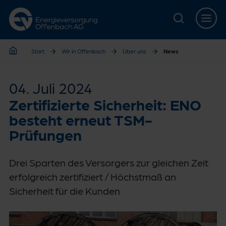
Zur Hauptnavigation springen
Zur Servicelasche springen
Zum Hauptinhalt springen
Zur Footernavigation springen
Start
Wir in Offenbach
Über uns
News
Start
04. Juli 2024
Zertifizierte Sicherheit: ENO
besteht erneut TSM-
Prüfungen
Drei Sparten des Versorgers zur gleichen Zeit
erfolgreich zertifiziert / Höchstmaß an
Sicherheit für die Kunden