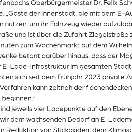
fenbachs Oberbürgermeister Dr. Felix Sch
me. „Gäste der Innenstadt, die mit dem E
en nutzen, um ihr Fahrzeug wieder aufzulad
traße und ist über die Zufahrt Ziegelstraße 
inuten zum Wochenmarkt auf dem Wilhelms
nke betont darüber hinaus, dass der Magi
er E-Lade-Infrastruktur im gesamten Stad
nten sich seit dem Frühjahr 2023 private A
 Verfahren kann zeitnah der flächendecke
 beginnen.“
nd jeweils vier Ladepunkte auf den Ebenen 
wir dem wachsenden Bedarf an E-Lademö
zur Reduktion von Stickoxiden, dem Klima