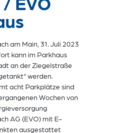
b / EVO
aus
ch am Main, 31. Juli 2023
fort kann im Parkhaus
adt an der Ziegelstraße
getankt“ werden.
mt acht Parkplätze sind
vergangenen Wochen von
rgieversorgung
ch AG (EVO) mit E-
kten ausgestattet