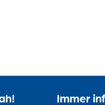
nah!
Immer in