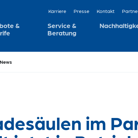
Karriere
Presse
Kontakt
Partne
bote &
Service &
Nachhaltigke
rife
Beratung
News
adesäulen im Pa