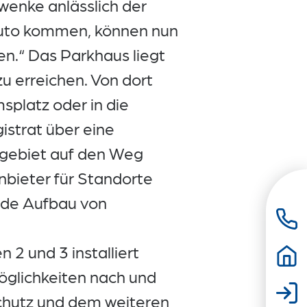
wenke anlässlich der
-Auto kommen, können nun
en.“ Das Parkhaus liegt
zu erreichen. Von dort
platz oder in die
strat über eine
tgebiet auf den Weg
nbieter für Standorte
nde Aufbau von
2 und 3 installiert
glichkeiten nach und
schutz und dem weiteren