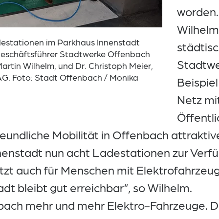
worden.
Wilhelm
adestationen im Parkhaus Innenstadt
städtis
 Geschäftsführer Stadtwerke Offenbach
Stadtwe
tin Wilhelm, und Dr. Christoph Meier,
G. Foto: Stadt Offenbach / Monika
Beispiel
Netz mi
Öffentli
eundliche Mobilität in Offenbach attrakti
nenstadt nun acht Ladestationen zur Verf
etzt auch für Menschen mit Elektrofahrzeug
t bleibt gut erreichbar“, so Wilhelm.
enbach mehr und mehr Elektro-Fahrzeuge. 