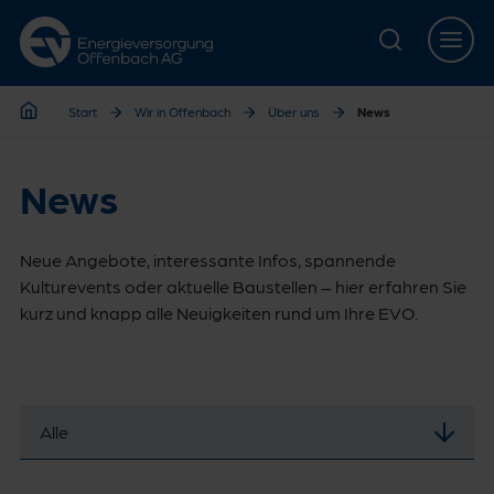
Zur Hauptnavigation springen
Zur Servicelasche springen
Zum Hauptinhalt springen
Zur Footernavigation springen
Start
Wir in Offenbach
Über uns
News
Start
News
Neue Angebote, interessante Infos, spannende
Kulturevents oder aktuelle Baustellen – hier erfahren Sie
kurz und knapp alle Neuigkeiten rund um Ihre EVO.
Alle