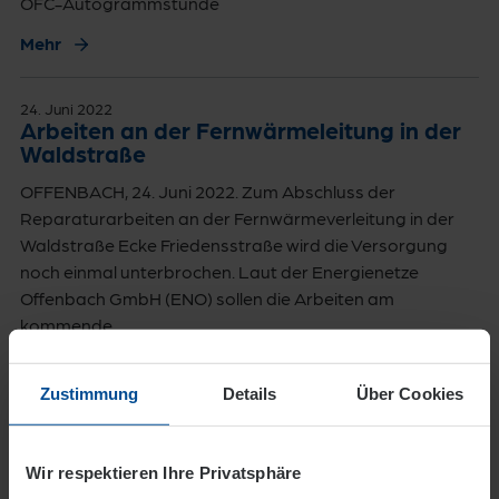
OFC-Autogrammstunde
Mehr
24. Juni 2022
Arbeiten an der Fernwärmeleitung in der
Waldstraße
OFFENBACH, 24. Juni 2022. Zum Abschluss der
Reparaturarbeiten an der Fernwärmeverleitung in der
Waldstraße Ecke Friedensstraße wird die Versorgung
noch einmal unterbrochen. Laut der Energienetze
Offenbach GmbH (ENO) sollen die Arbeiten am
kommende…
Mehr
Zustimmung
Details
Über Cookies
36
37
38
39
40
Wir respektieren Ihre Privatsphäre