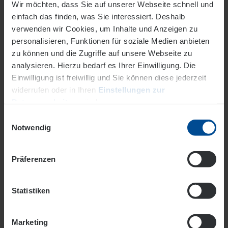
Wir möchten, dass Sie auf unserer Webseite schnell und
einfach das finden, was Sie interessiert. Deshalb
verwenden wir Cookies, um Inhalte und Anzeigen zu
personalisieren, Funktionen für soziale Medien anbieten
Newsletter
zu können und die Zugriffe auf unsere Webseite zu
analysieren. Hierzu bedarf es Ihrer Einwilligung. Die
Stets auf dem aktuellen Stand. Jetzt den EVO-
Einwilligung ist freiwillig und Sie können diese jederzeit
Newsletter bestellen.
widerrufen oder in Ihren
Einstellungen zur
Datenverarbeitung
ändern.
Mehr
Einwilligungsauswahl
Datenschutz
Impressum
Notwendig
Präferenzen
Statistiken
Marketing