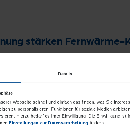
nnung stärken Fernwärme-
tifikate nach erfolgreicher Schulung in der
haffen die Basis für eine klimaneutrale Zu
Details
tsphäre
serer Webseite schnell und einfach das finden, was Sie interes
igen zu personalisieren, Funktionen für soziale Medien anbieten
ieren. Hierzu bedarf es Ihrer Einwilligung. Die Einwilligung ist f
Ihren
Einstellungen zur Datenverarbeitung
ändern.
reise