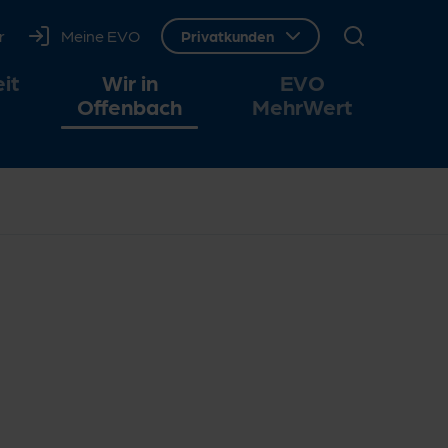
r
Meine EVO
Webseitenbereich wechseln, ausgewäh
Privatkunden
it
Wir in
EVO
Offenbach
MehrWert