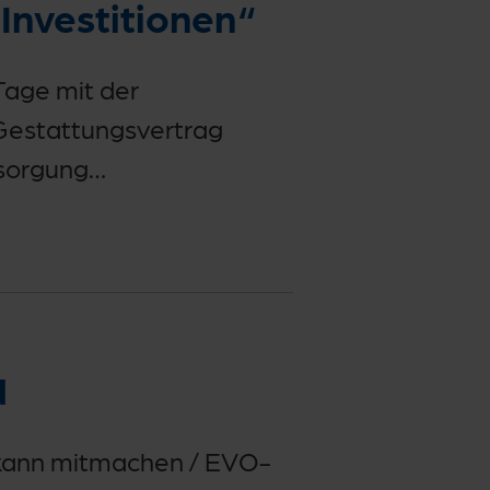
 Investitionen“
age mit der
Gestattungsvertrag
rsorgung…
d
r kann mitmachen / EVO-