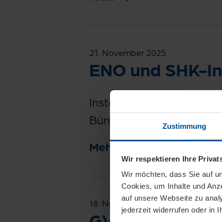
21. November 2025
ENO und SHK-I
Installateure erhalten Zer
Bürgermeisterin Groß: „Sc
Zustimmung
Mehr
Wir respektieren Ihre Priva
Wir möchten, dass Sie auf un
Cookies, um Inhalte und Anze
auf unsere Webseite zu analys
18. November 2025
jederzeit widerrufen oder in 
GVO senkt Gasp