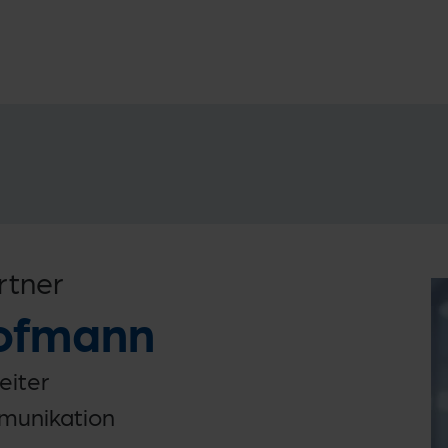
rtner
ofmann
eiter
unikation